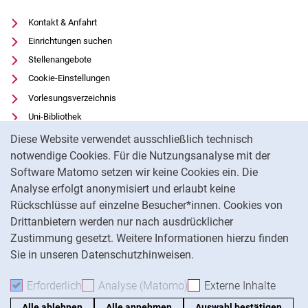
Kontakt & Anfahrt
Einrichtungen suchen
Stellenangebote
Cookie-Einstellungen
Vorlesungsverzeichnis
Uni-Bibliothek
Cookie-Hinweis
Moodle
Diese Website verwendet ausschließlich technisch
Panopto
notwendige Cookies. Für die Nutzungsanalyse mit der
Software Matomo setzen wir keine Cookies ein. Die
Datenschutz
Analyse erfolgt anonymisiert und erlaubt keine
Barrierefreiheit
Rückschlüsse auf einzelne Besucher*innen. Cookies von
Transparenter KI-Einsatz
Drittanbietern werden nur nach ausdrücklicher
Impressum
Zustimmung gesetzt. Weitere Informationen hierzu finden
Sie in unseren Datenschutzhinweisen.
Na
Erforderlich
Erforderliche Cookies akzeptieren
Analyse (Matomo)
Analyse-Cookies akzepti
Externe Inhalte
: Exte
Alle ablehnen
Alle annehmen
Auswahl bestätigen