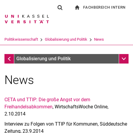
FACHBEREICH INTERN
Springe direkt zu: Inhalt
Springe direkt zu: Suche
Springe direkt zu: Hauptnav
zur Startseite
Suchformular
Suchbegriff
Für Beschäftigte
Suchmaschine
Politikwissenschaft
Globalisierung und Politik
News
Suchen (öffnet externen Link in einem 
Globalisierung und Politik
Unter
Globalisierung und Politik
News
CETA und TTIP: Die große Angst vor dem
Freihandelsabkommen
, WirtschaftsWoche Online,
2.10.2014
Interview zu Folgen von TTIP für Kommunen, Süddeutsche
Zeitung, 23.9.2014