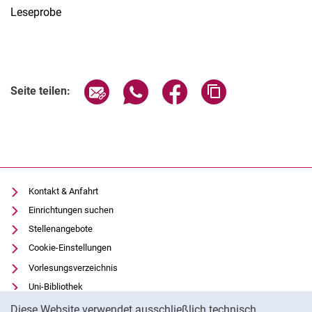
Leseprobe
Seite über E-Mail teilen
Seite über WhatsApp teilen (exter
Seite über Facebook teile
Adresse der Seite
Seite teilen:
Kontakt & Anfahrt
Einrichtungen suchen
Stellenangebote
Cookie-Einstellungen
Vorlesungsverzeichnis
Uni-Bibliothek
Cookie-Hinweis
Moodle
Diese Website verwendet ausschließlich technisch