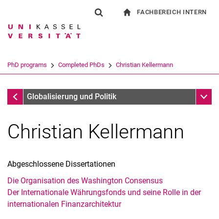
FACHBEREICH INTERN
Springe direkt zu: Inhalt
Springe direkt zu: Suche
Springe direkt zu: Hauptnav
zur Startseite
Suchformular
Suchbegriff
Für Beschäftigte
Suchmaschine
PhD programs
Completed PhDs
Christian Kellermann
Suchen (öffnet externen Link in einem 
Completed PhDs
Unter
Globalisierung und Politik
Christian Kellermann
Abgeschlossene Dissertationen
Die Organisation des Washington Consensus
Der Internationale Währungsfonds und seine Rolle in der
internationalen Finanzarchitektur