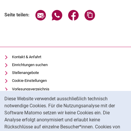
Seite über E-Mail teilen
Seite über WhatsApp teilen (exter
Seite über Facebook teile
Adresse der Seite
Seite teilen:
Kontakt & Anfahrt
Einrichtungen suchen
Stellenangebote
Cookie-Einstellungen
Vorlesungsverzeichnis
Cookie-Hinweis
Uni-Bibliothek
Diese Website verwendet ausschließlich technisch
Moodle
notwendige Cookies. Für die Nutzungsanalyse mit der
Software Matomo setzen wir keine Cookies ein. Die
Panopto
Analyse erfolgt anonymisiert und erlaubt keine
Datenschutz
Rückschlüsse auf einzelne Besucher*innen. Cookies von
Barrierefreiheit