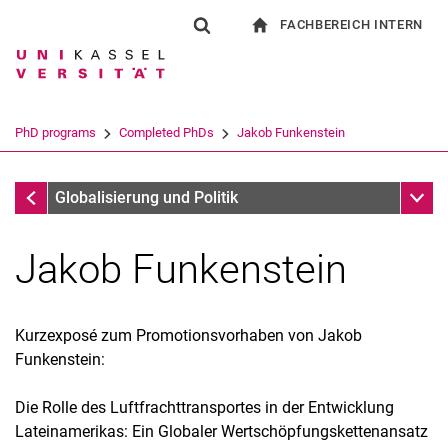
FACHBEREICH INTERN
Springe direkt zu: Inhalt
Springe direkt zu: Suche
Springe direkt zu: Hauptnav
zur Startseite
Suchformular
Suchbegriff
Für Beschäftigte
Suchmaschine
PhD programs
Completed PhDs
Jakob Funkenstein
Suchen (öffnet externen Link in einem 
Completed PhDs
Unter
Globalisierung und Politik
Jakob Funkenstein
Kurzexposé zum Promotionsvorhaben von Jakob
Funkenstein:
Die Rolle des Luftfrachttransportes in der Entwicklung
Lateinamerikas: Ein Globaler Wertschöpfungskettenansatz