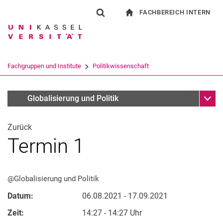
FACHBEREICH INTERN
Springe direkt zu: Inhalt
Springe direkt zu: Suche
Springe direkt zu: Hauptnav
zur Startseite
Suchformular
Suchbegriff
Für Beschäftigte
Suchmaschine
Fachgruppen und Institute
Politikwissenschaft
Suchen (öffnet externen Link in einem 
Unter
Infothek NEU
Globalisierung und Politik
Zurück
Termin 1
@Globalisierung und Politik
Datum:
06.08.2021 - 17.09.2021
Zeit:
14:27 - 14:27 Uhr