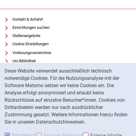
Kontakt & Anfahrt
Einrichtungen suchen
Stellenangebote
Cookie-Einstellungen
Vorlesungsverzeichnis
Uni-Bibliothek
Cookie-Hinweis
Moodle
Diese Website verwendet ausschließlich technisch
Panopto
notwendige Cookies. Für die Nutzungsanalyse mit der
Software Matomo setzen wir keine Cookies ein. Die
Datenschutz
Analyse erfolgt anonymisiert und erlaubt keine
Barrierefreiheit
Rückschlüsse auf einzelne Besucher*innen. Cookies von
Transparenter KI-Einsatz
Drittanbietern werden nur nach ausdrücklicher
Impressum
Zustimmung gesetzt. Weitere Informationen hierzu finden
Sie in unseren Datenschutzhinweisen.
Na
Erforderlich
Erforderliche Cookies akzeptieren
Analyse (Matomo)
Analyse-Cookies akzepti
Externe Inhalte
: Exte