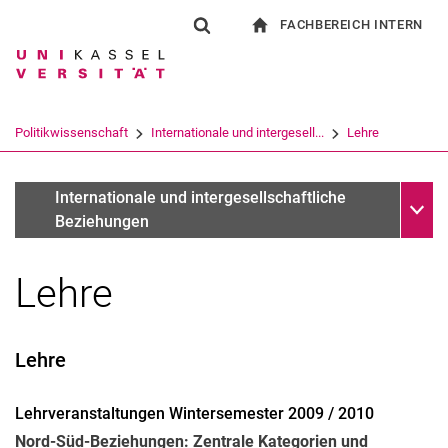
FACHBEREICH INTERN
Springe direkt zu: Inhalt
Springe direkt zu: Suche
Springe direkt zu: Hauptnav
zur Startseite
Suchformular
Suchbegriff
Für Beschäftigte
Suchmaschine
Politikwissenschaft
Internationale und intergesell...
Lehre
Suchen (öffnet externen Link in einem 
Unter
Prof. Dr. Hans-Jürgen Burchardt
Internationale und intergesellschaftliche
Beziehungen
Lehre
Lehre
Lehrveranstaltungen Wintersemester 2009 / 2010
Nord-Süd-Beziehungen: Zentrale Kategorien und