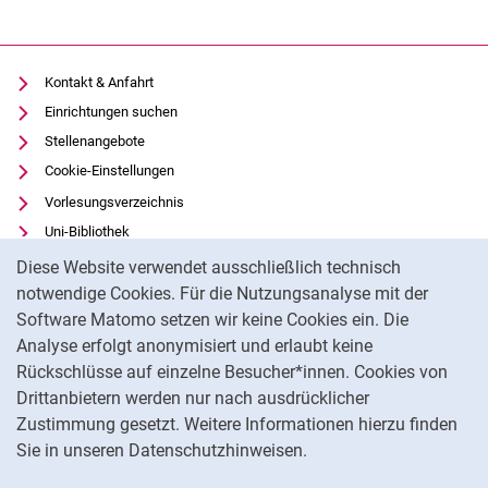
Kontakt & Anfahrt
Einrichtungen suchen
Stellenangebote
Cookie-Einstellungen
Vorlesungsverzeichnis
Uni-Bibliothek
Cookie-Hinweis
Moodle
Diese Website verwendet ausschließlich technisch
Panopto
notwendige Cookies. Für die Nutzungsanalyse mit der
Software Matomo setzen wir keine Cookies ein. Die
Datenschutz
Analyse erfolgt anonymisiert und erlaubt keine
Barrierefreiheit
Rückschlüsse auf einzelne Besucher*innen. Cookies von
Transparenter KI-Einsatz
Drittanbietern werden nur nach ausdrücklicher
Impressum
Zustimmung gesetzt. Weitere Informationen hierzu finden
Sie in unseren Datenschutzhinweisen.
Na