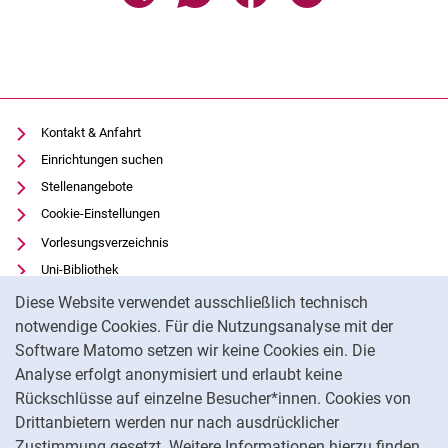
Kontakt & Anfahrt
Einrichtungen suchen
Stellenangebote
Cookie-Einstellungen
Vorlesungsverzeichnis
Uni-Bibliothek
Cookie-Hinweis
Moodle
Diese Website verwendet ausschließlich technisch
Panopto
notwendige Cookies. Für die Nutzungsanalyse mit der
Software Matomo setzen wir keine Cookies ein. Die
Datenschutz
Analyse erfolgt anonymisiert und erlaubt keine
Barrierefreiheit
Rückschlüsse auf einzelne Besucher*innen. Cookies von
Transparenter KI-Einsatz
Drittanbietern werden nur nach ausdrücklicher
Impressum
Zustimmung gesetzt. Weitere Informationen hierzu finden