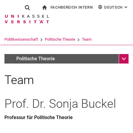
FACHBEREICH INTERN
DEUTSCH
: AL
Springe direkt zu: Inhalt
Springe direkt zu: Suche
Springe direkt zu: Hauptnav
zur Startseite
Suchformular
Suchbegriff
Für Beschäftigte
English
Suchmaschine
Politikwissenschaft
Politische Theorie
Team
Suchen (öffnet externen Link in einem 
Unter
Fachgebiete
Politische Theorie
Team
Prof. Dr.
Sonja
Buckel
Professur für Politische Theorie