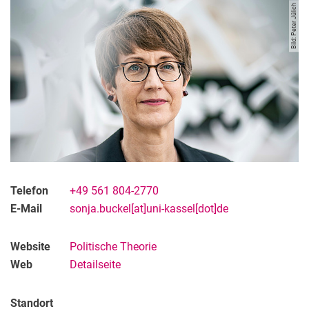
Bild: Peter Jülich
Dr. Dr. Carolina Vestena
Robin Lenz
Dr. Melehat Kutun
Jana Faber
Lehrbeauftragte
Studentische Mitarbeiter*innen
Gastwissenschaftler*innen
Ehemalige Mitarbeiter
Telefon
+49 561 804-2770
E-Mail
sonja.buckel[at]uni-kassel[dot]de
Website
Politische Theorie
Web
Detailseite
Standort