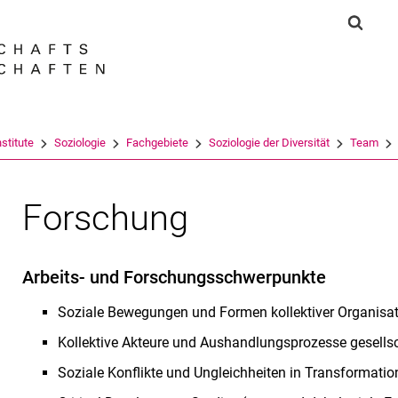
Springe direkt zu: Inhalt
Springe direkt zu: Suche
Springe direkt zu: Hauptnav
Suchf
Suchmas
stitute
Soziologie
Fachgebiete
Soziologie der Diversität
Team
Forschung
Arbeits- und Forschungsschwerpunkte
Soziale Bewegungen und Formen kollektiver Organisat
Kollektive Akteure und Aushandlungsprozesse gesells
Soziale Konflikte und Ungleichheiten in Transformati