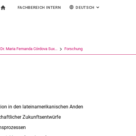
FACHBEREICH INTERN
DEUTSCH
: ALTERNATIVE SEI
igation
zur Startseite
ormular
chine
Für Beschäftigte
English
Suchen (öffnet externen Link in einem neuen Fenst
Dr. Maria Fernanda Córdova Sux...
Forschung
ion in den lateinamerikanischen Anden
chaftlicher Zukunftsentwürfe
onsprozessen