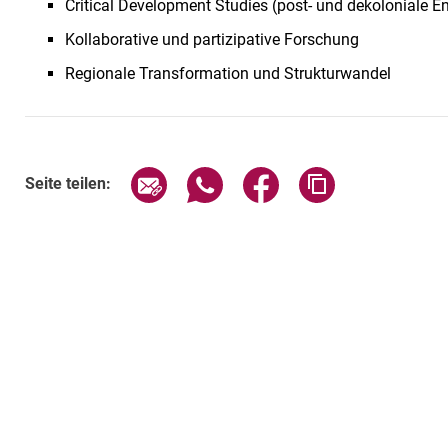
Critical Development Studies (post- und dekoloniale 
Kollaborative und partizipative Forschung
Regionale Transformation und Strukturwandel
Seite über E-Mail teilen
Seite über WhatsApp teilen (exte
Seite über Facebook teil
Adresse der Sei
Seite teilen: