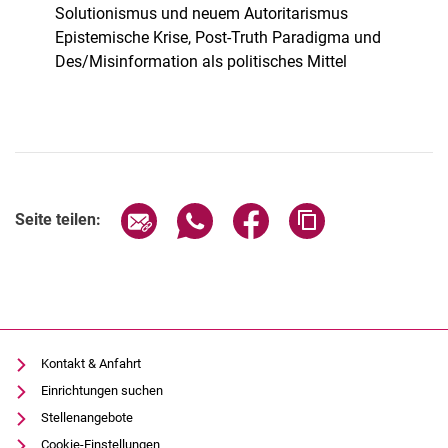
Solutionismus und neuem Autoritarismus
Epistemische Krise, Post-Truth Paradigma und
Des/Misinformation als politisches Mittel
Seite über E-Mail teilen
Seite über WhatsApp teilen (exter
Seite über Facebook teile
Adresse der Seite
Seite teilen:
Kontakt & Anfahrt
Einrichtungen suchen
Stellenangebote
Cookie-Einstellungen