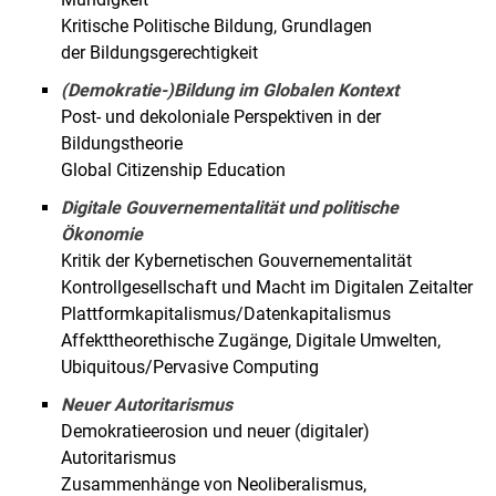
Kritische Politische Bildung, Grundlagen
Matthias Hausdörfer
der Bildungsgerechtigkeit
Zur Person
(Demokratie-)Bildung im Globalen Kontext
Forschung
Post- und dekoloniale Perspektiven in der
Lehre
Bildungstheorie
Dr. Maria Fernanda Córdova Suxo
Global Citizenship Education
Dr. Sophie von Redecker
Digitale Gouvernementalität und politische
Dr. Barbare Janelidze
Ökonomie
Studentische Mitarbeitende
Kritik der Kybernetischen Gouvernementalität
Ehemalige Mitarbeitende
Kontrollgesellschaft und Macht im Digitalen Zeitalter
Abgeschlossene Promotionen
Plattformkapitalismus/Datenkapitalismus
Laufende Promotionen
Affekttheorethische Zugänge, Digitale Umwelten,
Ubiquitous/Pervasive Computing
Neuer Autoritarismus
Demokratieerosion und neuer (digitaler)
Autoritarismus
Zusammenhänge von Neoliberalismus,