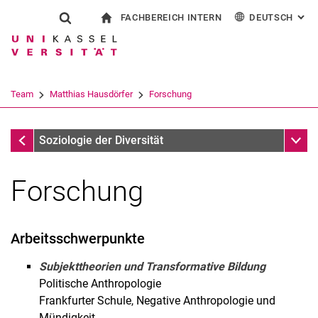
FACHBEREICH INTERN
DEUTSCH
: AL
Springe direkt zu: Inhalt
Springe direkt zu: Suche
Springe direkt zu: Hauptnav
zur Startseite
Suchformular
Suchbegriff
Für Beschäftigte
English
Suchmaschine
Team
Matthias Hausdörfer
Forschung
Suchen (öffnet externen Link in einem 
Matthias Hausdörfer
Unter
Soziologie der Diversität
Forschung
Arbeitsschwerpunkte
Subjekttheorien und Transformative Bildung
Politische Anthropologie
Prof. Dr. Elisabeth Tuider
Frankfurter Schule, Negative Anthropologie und
Tom Fixemer, M.A.
Mündigkeit