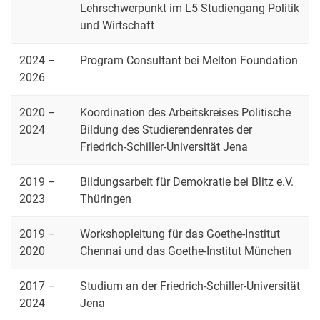
Lehrschwerpunkt im L5 Studiengang Politik
Matthias Hausdörfer
und Wirtschaft
Zur Person
Forschung
2024 –
Program Consultant bei Melton Foundation
2026
Lehre
Dr. Maria Fernanda Córdova Suxo
2020 –
Koordination des Arbeitskreises Politische
Dr. Sophie von Redecker
2024
Bildung des Studierendenrates der
Dr. Barbare Janelidze
Friedrich-Schiller-Universität Jena
Studentische Mitarbeitende
Ehemalige Mitarbeitende
2019 –
Bildungsarbeit für Demokratie bei Blitz e.V.
2023
Thüringen
Abgeschlossene Promotionen
Laufende Promotionen
2019 –
Workshopleitung für das Goethe-Institut
2020
Chennai und das Goethe-Institut München
2017 –
Studium an der Friedrich-Schiller-Universität
2024
Jena