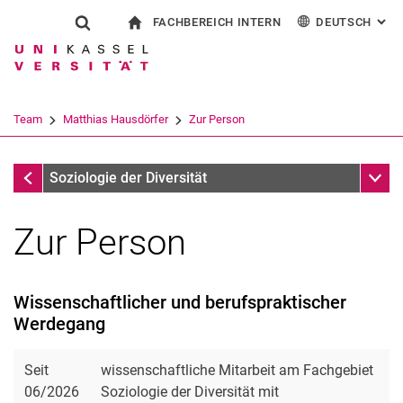
FACHBEREICH INTERN
DEUTSCH
: AL
Springe direkt zu: Inhalt
Springe direkt zu: Suche
Springe direkt zu: Hauptnav
zur Startseite
Suchformular
Suchbegriff
Für Beschäftigte
English
Suchmaschine
Team
Matthias Hausdörfer
Zur Person
Suchen (öffnet externen Link in einem 
Matthias Hausdörfer
Unter
Soziologie der Diversität
Zur Person
Wissenschaftlicher und berufspraktischer
Werdegang
Seit
wissenschaftliche Mitarbeit am Fachgebiet
Prof. Dr. Elisabeth Tuider
06/2026
Soziologie der Diversität mit
Tom Fixemer, M.A.