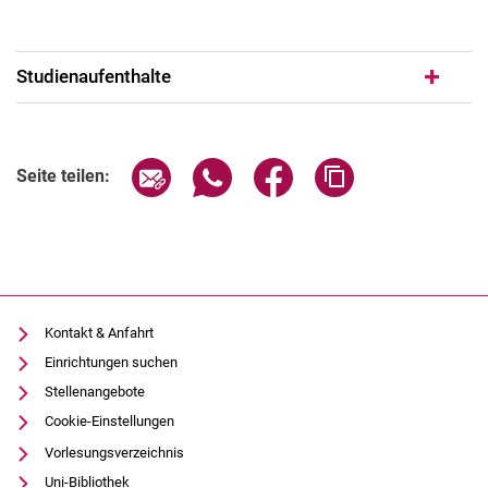
Studienaufenthalte
Seite über E-Mail teilen
Seite über WhatsApp teilen (exter
Seite über Facebook teile
Adresse der Seite
Seite teilen:
Kontakt & Anfahrt
Einrichtungen suchen
Stellenangebote
Cookie-Einstellungen
Vorlesungsverzeichnis
Uni-Bibliothek