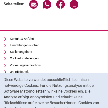
Seite über E-Mail teilen
Seite über WhatsApp teilen (exter
Seite über Facebook teile
Adresse der Seite
Seite teilen:
Kontakt & Anfahrt
Einrichtungen suchen
Stellenangebote
Alle Meldungen
Cookie-Einstellungen
Alle Termine
Vorlesungsverzeichnis
Uni-Bibliothek
Cookie-Hinweis
Moodle
Diese Website verwendet ausschließlich technisch
Panopto
notwendige Cookies. Für die Nutzungsanalyse mit der
Software Matomo setzen wir keine Cookies ein. Die
Datenschutz
Analyse erfolgt anonymisiert und erlaubt keine
Barrierefreiheit
Rückschlüsse auf einzelne Besucher*innen. Cookies von
Transparenter KI-Einsatz