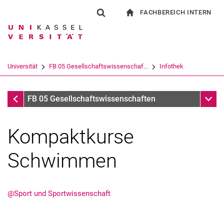
FACHBEREICH INTERN
Springe direkt zu: Inhalt
Springe direkt zu: Suche
Springe direkt zu: Hauptnav
zur Startseite
Suchformular
Suchbegriff
Für Beschäftigte
Suchmaschine
Universität
FB 05 Gesellschaftswissenschaf...
Infothek
Suchen (öffnet externen Link in einem 
Infothek
Unter
FB 05 Gesellschaftswissenschaften
Kompaktkurse
Schwimmen
@Sport und Sportwissenschaft