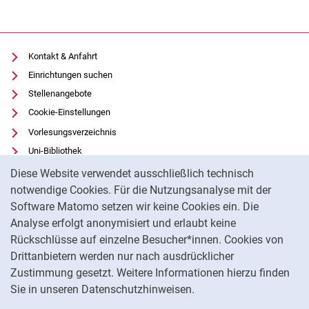
Kontakt & Anfahrt
Einrichtungen suchen
Stellenangebote
Cookie-Einstellungen
Vorlesungsverzeichnis
Uni-Bibliothek
Cookie-Hinweis
Moodle
Diese Website verwendet ausschließlich technisch
Panopto
notwendige Cookies. Für die Nutzungsanalyse mit der
Software Matomo setzen wir keine Cookies ein. Die
Datenschutz
Analyse erfolgt anonymisiert und erlaubt keine
Barrierefreiheit
Rückschlüsse auf einzelne Besucher*innen. Cookies von
Transparenter KI-Einsatz
Drittanbietern werden nur nach ausdrücklicher
Impressum
Zustimmung gesetzt. Weitere Informationen hierzu finden
Sie in unseren Datenschutzhinweisen.
Na