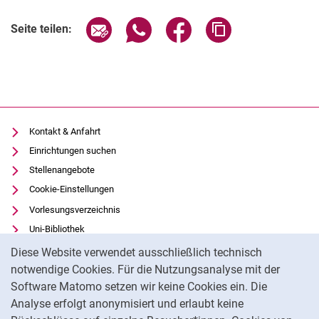
Verwandte Links
Seite über E-Mail teilen
Seite über WhatsApp teilen (exter
Seite über Facebook teile
Adresse der Seite
Seite teilen:
Kontakt & Anfahrt
Einrichtungen suchen
Stellenangebote
Cookie-Einstellungen
Vorlesungsverzeichnis
Uni-Bibliothek
Cookie-Hinweis
Moodle
Diese Website verwendet ausschließlich technisch
Panopto
notwendige Cookies. Für die Nutzungsanalyse mit der
Software Matomo setzen wir keine Cookies ein. Die
Datenschutz
Analyse erfolgt anonymisiert und erlaubt keine
Barrierefreiheit