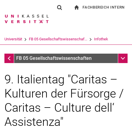
FACHBEREICH INTERN
Springe direkt zu: Inhalt
Springe direkt zu: Suche
Springe direkt zu: Hauptnav
zur Startseite
Suchformular
Suchbegriff
Für Beschäftigte
Suchmaschine
Universität
FB 05 Gesellschaftswissenschaf...
Infothek
Suchen (öffnet externen Link in einem 
Infothek
Unter
FB 05 Gesellschaftswissenschaften
9. Italientag "Caritas –
Kulturen der Fürsorge /
Caritas – Culture dell‘
Assistenza"