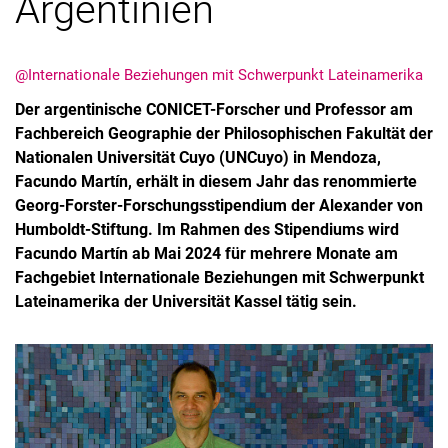
Argentinien
@Internationale Beziehungen mit Schwerpunkt Lateinamerika
Der argentinische CONICET-Forscher und Professor am
Fachbereich Geographie der Philosophischen Fakultät der
Nationalen Universität Cuyo (UNCuyo) in Mendoza,
Facundo Martín, erhält in diesem Jahr das renommierte
Georg-Forster-Forschungsstipendium der Alexander von
Humboldt-Stiftung. Im Rahmen des Stipendiums wird
Alle Meldungen
Facundo Martín ab Mai 2024 für mehrere Monate am
Alle Termine
Fachgebiet Internationale Beziehungen mit Schwerpunkt
Lateinamerika der Universität Kassel tätig sein.