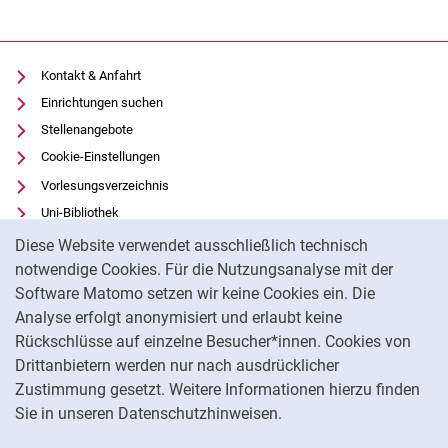
Kontakt & Anfahrt
Einrichtungen suchen
Stellenangebote
Cookie-Einstellungen
Vorlesungsverzeichnis
Uni-Bibliothek
Cookie-Hinweis
Moodle
Diese Website verwendet ausschließlich technisch
Panopto
notwendige Cookies. Für die Nutzungsanalyse mit der
Software Matomo setzen wir keine Cookies ein. Die
Datenschutz
Analyse erfolgt anonymisiert und erlaubt keine
Barrierefreiheit
Rückschlüsse auf einzelne Besucher*innen. Cookies von
Transparenter KI-Einsatz
Drittanbietern werden nur nach ausdrücklicher
Impressum
Zustimmung gesetzt. Weitere Informationen hierzu finden
Sie in unseren Datenschutzhinweisen.
Na