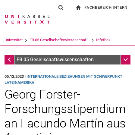
FACHBEREICH INTERN
Springe direkt zu: Inhalt
Springe direkt zu: Suche
Springe direkt zu: Hauptnav
zur Startseite
Suchformular
Suchbegriff
Für Beschäftigte
Suchmaschine
Universität
FB 05 Gesellschaftswissenschaf...
Infothek
Suchen (öffnet externen Link in einem 
Infothek
Unter
FB 05 Gesellschaftswissenschaften
05.12.2023 |
INTERNATIONALE BEZIEHUNGEN MIT SCHWERPUNKT
LATEINAMERIKA
Georg Forster-
Forschungsstipendium
an Facundo Martín aus