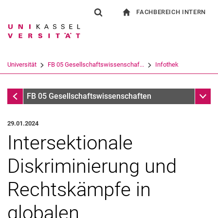
FACHBEREICH INTERN
Springe direkt zu: Inhalt
Springe direkt zu: Suche
Springe direkt zu: Hauptnav
zur Startseite
Suchformular
Suchbegriff
Für Beschäftigte
Suchmaschine
Universität
FB 05 Gesellschaftswissenschaf...
Infothek
Suchen (öffnet externen Link in einem 
Infothek
Unter
FB 05 Gesellschaftswissenschaften
29.01.2024
Intersektionale
Diskriminierung und
Rechtskämpfe in
globalen