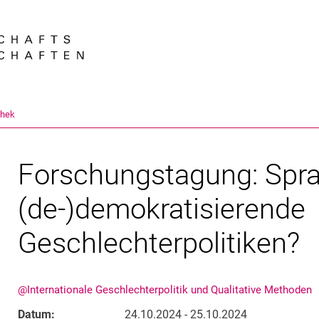
Springe direkt zu: Inhalt
Springe direkt zu: Suche
Springe direkt zu: Hauptnav
Suchmas
thek
Forschungstagung: Sprac
(de-)demokratisierende
Geschlechterpolitiken?
@Internationale Geschlechterpolitik und Qualitative Methoden
Datum:
24.10.2024 - 25.10.2024