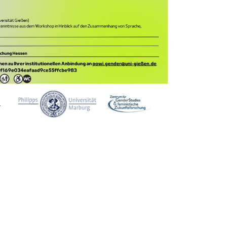
rner Link, öffnet neues Fenster)
en (externer Link, öffnet neues Fenster)
te kopieren