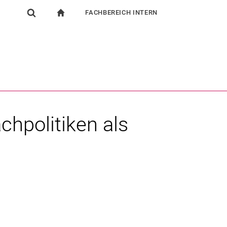
FACHBEREICH INTERN
igation
zur Startseite
Suchformular
chine
Für Beschäftigte
Suchen (öffnet externen Link in einem neuen Fenst
hpolitiken als