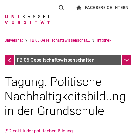
FACHBEREICH INTERN
Springe direkt zu: Inhalt
Springe direkt zu: Suche
Springe direkt zu: Hauptnav
zur Startseite
Suchformular
Suchbegriff
Für Beschäftigte
Suchmaschine
Universität
FB 05 Gesellschaftswissenschaf...
Infothek
Suchen (öffnet externen Link in einem 
Infothek
Unter
FB 05 Gesellschaftswissenschaften
Tagung: Politische
Nachhaltigkeitsbildung
in der Grundschule
@Didaktik der politischen Bildung