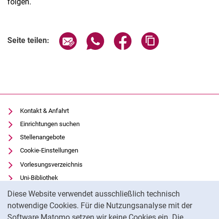
folgen.
Verwandte Links
Seite über E-Mail teilen
Seite über WhatsApp teilen (exter
Seite über Facebook teile
Adresse der Seite
Seite teilen:
Kontakt & Anfahrt
Einrichtungen suchen
Stellenangebote
Cookie-Einstellungen
Vorlesungsverzeichnis
Uni-Bibliothek
Cookie-Hinweis
Moodle
Diese Website verwendet ausschließlich technisch
Panopto
notwendige Cookies. Für die Nutzungsanalyse mit der
Software Matomo setzen wir keine Cookies ein. Die
Datenschutz