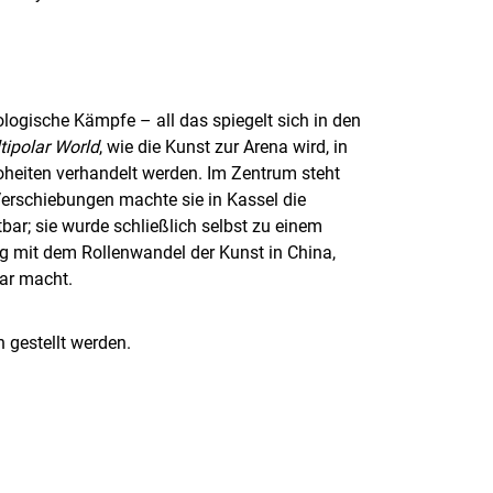
ologische Kämpfe – all das spiegelt sich in den
ltipolar World
, wie die Kunst zur Arena wird, in
eiten verhandelt werden. Im Zentrum steht
 Verschiebungen machte sie in Kassel die
bar; sie wurde schließlich selbst zu einem
ung mit dem Rollenwandel der Kunst in China,
bar macht.
 gestellt werden.
rner Link, öffnet neues Fenster)
en (externer Link, öffnet neues Fenster)
te kopieren