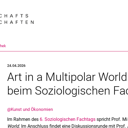
Springe direkt zu: Inhalt
Springe direkt zu: Suche
Springe direkt zu: Hauptnav
Suchmas
thek
24.04.2026
Art in a Multipolar Worl
beim Soziologischen Fa
@Kunst und Ökonomien
Im Rahmen des
6. Soziologischen Fachtags
spricht Prof. M
World
. Im Anschluss findet eine Diskussionsrunde mit Prof. 