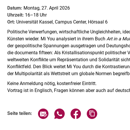
Datum:
Montag, 27. April 2026
Uhrzeit:
16–18 Uhr
Ort:
Universität Kassel, Campus Center, Hörsaal 6
Politische Verwerfungen, wirtschaftliche Ungleichheiten, ide
Künsten wieder. Mi You analysiert in ihrem Buch
Art in a Mu
der geopolitische Spannungen ausgetragen und Deutungshoh
die documenta fifteen: Als Kristallisationspunkt politischer
weltweiten Konflikte um Repräsentation und Solidarität sicht
Konfliktfeld. Den Blick weitet Mi You durch die Kontrastier
der Multipolarität als Wettstreit um globale Normen begreif
Keine Anmeldung nötig, kostenfreier Eintritt.
Vortrag ist in Englisch, Fragen können aber auch auf deutsch
Seite über E-Mail teilen
Seite über WhatsApp teilen (exte
Seite über Facebook teil
Adresse der Sei
Seite teilen: