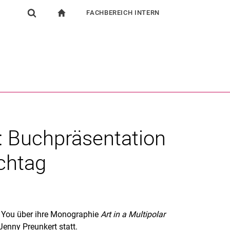
FACHBEREICH INTERN
igation
zur Startseite
Suchformular
chine
Für Beschäftigte
Suchen (öffnet externen Link in einem neuen Fenst
d: Buchpräsentation
chtag
i You über ihre Monographie
Art in a Multipolar
Jenny Preunkert statt.