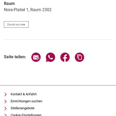
Raum
Nora-Platiel 1, Raum 2302
Zurück zur Liste
Seite über E-Mail teilen
Seite über WhatsApp teilen (exter
Seite über Facebook teile
Adresse der Seite
Seite teilen:
Kontakt & Anfahrt
Einrichtungen suchen
Stellenangebote
Cookie-Einstellungen