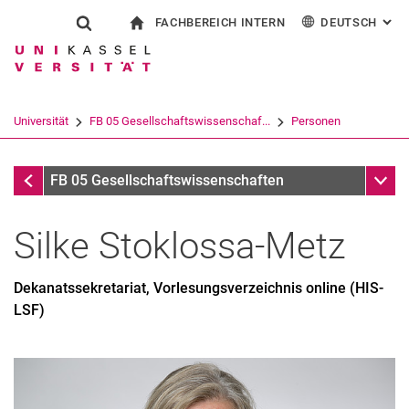
FACHBEREICH INTERN
DEUTSCH
: AL
Springe direkt zu: Inhalt
Springe direkt zu: Suche
Springe direkt zu: Hauptnav
zur Startseite
Suchformular
Suchbegriff
Für Beschäftigte
English
Suchmaschine
Universität
FB 05 Gesellschaftswissenschaf...
Personen
Suchen (öffnet externen Link in einem 
Sekretär:in
Unter
FB 05 Gesellschaftswissenschaften
Silke
Stoklossa-Metz
Dekanatssekretariat, Vorlesungsverzeichnis online (HIS-
LSF)