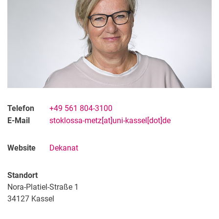
Telefon
+49 561 804-3100
E-Mail
stoklossa-metz[at]uni-kassel[dot]de
Website
Dekanat
Standort
Nora-Platiel-Straße 1
34127
Kassel