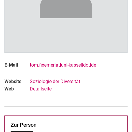
Matthias Hausdörfer
Dr. Maria Fernanda Córdova Suxo
Dr. Sophie von Redecker
Dr. Barbare Janelidze
Studentische Mitarbeitende
Ehemalige Mitarbeitende
Abgeschlossene Promotionen
E-Mail
tom.fixemer[at]uni-kassel[dot]de
Laufende Promotionen
Website
Soziologie der Diversität
Web
Detailseite
Zur Person