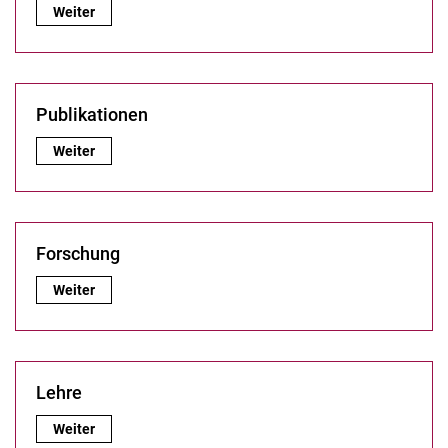
Zur Person:
Weiter
Publikationen
Publikationen:
Weiter
Forschung
Forschung:
Weiter
Lehre
Lehre:
Weiter