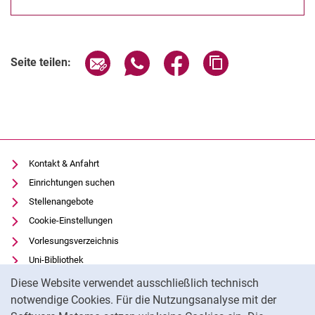
Seite über E-Mail teilen
Seite über WhatsApp teilen (exter
Seite über Facebook teile
Adresse der Seite
Seite teilen:
Kontakt & Anfahrt
Einrichtungen suchen
Stellenangebote
Cookie-Einstellungen
Vorlesungsverzeichnis
Uni-Bibliothek
Cookie-Hinweis
Moodle
Diese Website verwendet ausschließlich technisch
Panopto
notwendige Cookies. Für die Nutzungsanalyse mit der