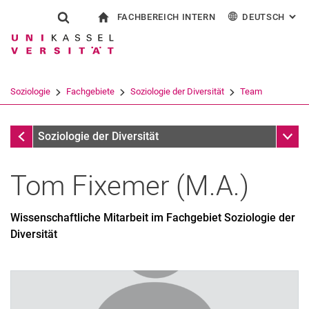
FACHBEREICH INTERN
DEUTSCH
: AL
Springe direkt zu: Inhalt
Springe direkt zu: Suche
Springe direkt zu: Hauptnav
zur Startseite
Suchformular
Suchbegriff
Für Beschäftigte
English
Suchmaschine
Soziologie
Fachgebiete
Soziologie der Diversität
Team
Suchen (öffnet externen Link in einem 
Team
Unter
Soziologie der Diversität
Tom
Fixemer
(
M.A.
)
Wissenschaftliche Mitarbeit im Fachgebiet Soziologie der
Diversität
Prof. Dr. Elisabeth Tuider
Tom Fixemer, M.A.