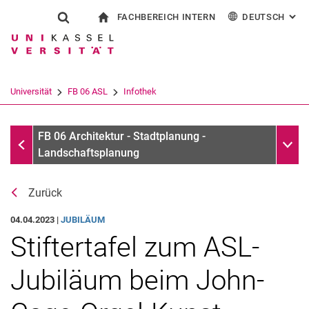
FACHBEREICH INTERN
DEUTSCH
: AL
Springe direkt zu: Inhalt
Springe direkt zu: Suche
Springe direkt zu: Hauptnav
zur Startseite
Suchformular
Suchbegriff
Für Beschäftigte
English
Suchmaschine
Universität
FB 06 ASL
Infothek
Suchen (öffnet externen Link in einem 
Infothek
Unter
FB 06 Architektur - Stadtplanung -
Landschaftsplanung
Zurück
04.04.2023 |
JUBILÄUM
Stiftertafel zum ASL-
Jubiläum beim John-