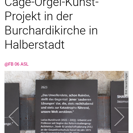
Cage-Orgel-Kunst-
Projekt in der
Burchardikirche in
Halberstadt
Kontakte
@FB 06 ASL
Semesterinformationen
Bild: Harald Kegler
Newsletter
Stellenausschreibungen
Publikationen
Presse- und Öffentlichkeitsarbeit
Webredaktion
Webseite R:ein
zurück
weiter