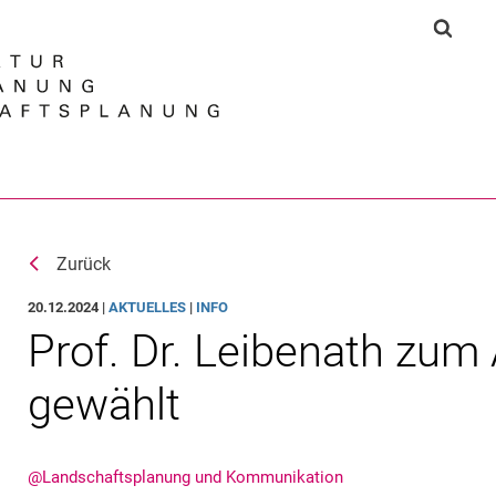
Springe direkt zu: Inhalt
Springe direkt zu: Suche
Springe direkt zu: Hauptnav
Suchf
Suchmas
Zurück
20.12.2024 |
AKTUELLES
|
INFO
Prof. Dr. Leibenath zum
gewählt
@Landschaftsplanung und Kommunikation