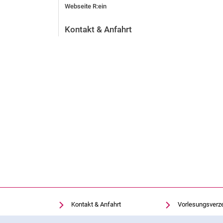
Webseite R:ein
Kontakt & Anfahrt
Kontakt & Anfahrt
Vorlesungsverz
Einrichtungen suchen
Uni-Bibliothek
Cookie-Hinweis