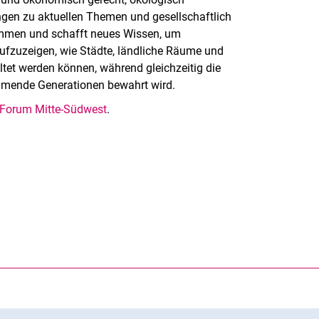
ungen zu aktuellen Themen und gesellschaftlich
ammen und schafft neues Wissen, um
ufzuzeigen, wie Städte, ländliche Räume und
ltet werden können, während gleichzeitig die
ommende Generationen bewahrt wird.
Forum Mitte-Südwest
.
rner Link, öffnet neues Fenster)
en (externer Link, öffnet neues Fenster)
te kopieren