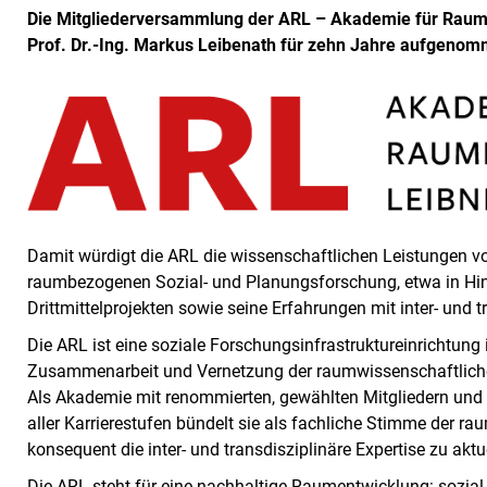
Die Mitgliederversammlung der ARL – Akademie für Raume
Prof. Dr.-Ing. Markus Leibenath für zehn Jahre aufgeno
Damit würdigt die ARL die wissenschaftlichen Leistungen vo
raumbezogenen Sozial- und Planungsforschung, etwa in Hinb
Drittmittelprojekten sowie seine Erfahrungen mit inter- und
Die ARL ist eine soziale Forschungsinfrastruktureinrichtung 
Zusammenarbeit und Vernetzung der raumwissenschaftlich
Als Akademie mit renommierten, gewählten Mitgliedern und
aller Karrierestufen bündelt sie als fachliche Stimme der 
konsequent die inter- und transdisziplinäre Expertise zu ak
Die ARL steht für eine nachhaltige Raumentwicklung: sozia