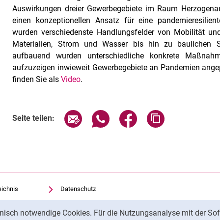
Auswirkungen dreier Gewerbegebiete im Raum Herzogenau
einen konzeptionellen Ansatz für eine pandemieresilien
wurden verschiedenste Handlungsfelder von Mobilität un
Materialien, Strom und Wasser bis hin zu baulichen St
aufbauend wurden unterschiedliche konkrete Maßnahme
aufzuzeigen inwieweit Gewerbegebiete an Pandemien ange
finden Sie als
Video
.
Seite über E-Mail teilen
Seite über WhatsApp teilen (exte
Seite über Facebook teil
Adresse der Sei
Seite teilen:
eichnis
Datenschutz
Barrierefreiheit
nisch notwendige Cookies. Für die Nutzungsanalyse mit der Sof
Transparenter KI-Einsatz