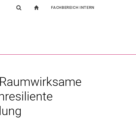
FACHBEREICH INTERN
igation
zur Startseite
Suchformular
chine
Für Beschäftigte
Suchen (öffnet externen Link in einem neuen Fenst
 „Raumwirksame
resiliente
lung