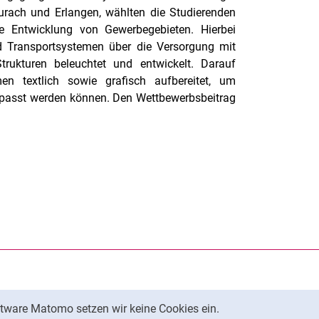
rach und Erlangen, wählten die Studierenden
te Entwicklung von Gewerbegebieten. Hierbei
d Transportsystemen über die Versorgung mit
rukturen beleuchtet und entwickelt. Darauf
n textlich sowie grafisch aufbereitet, um
passt werden können. Den Wettbewerbsbeitrag
rner Link, öffnet neues Fenster)
en (externer Link, öffnet neues Fenster)
te kopieren
tware Matomo setzen wir keine Cookies ein.
Nach oben