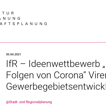
Springe direkt zu: Inhalt
Springe direkt zu: Suche
Springe direkt zu: Hauptnav
Suchmas
30.04.2021
IfR – Ideenwettbewerb
Folgen von Corona“ Viren
Gewerbegebietsentwick
@Stadt- und Regionalplanung