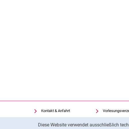
Kontakt & Anfahrt
Vorlesungsverz
Einrichtungen suchen
Uni-Bibliothek
Cookie-Hinweis
Diese Website verwendet ausschließlich tech
Stellenangebote
Moodle