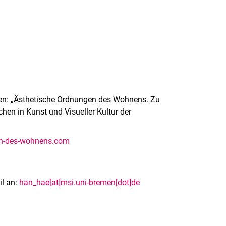
men: „Ästhetische Ordnungen des Wohnens. Zu
hen in Kunst und Visueller Kultur der
en-des-wohnens.com
il an:
han_hae[at]msi.uni-bremen[dot]de