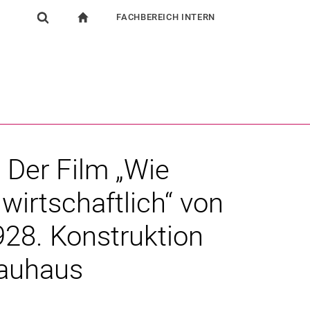
FACHBEREICH INTERN
igation
zur Startseite
Suchformular
chine
Für Beschäftigte
Suchen (öffnet externen Link in einem neuen Fenst
/ Der Film „Wie
irtschaftlich“ von
928. Konstruktion
Bauhaus