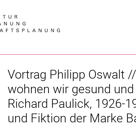
Springe direkt zu: Inhalt
Springe direkt zu: Suche
Springe direkt zu: Hauptnav
Suchmas
Vortrag Philipp Oswalt /
wohnen wir gesund und w
Richard Paulick, 1926-1
und Fiktion der Marke 