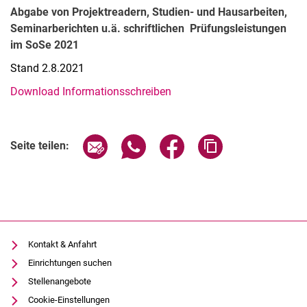
Abgabe von Projektreadern, Studien- und Hausarbeiten,
Seminarberichten u.ä. schriftlichen Prüfungsleistungen
im SoSe 2021
Stand 2.8.2021
Download Informationsschreiben
Kontakte
Seite über E-Mail teilen
Seite über WhatsApp teilen (exter
Seite über Facebook teile
Adresse der Seite
Seite teilen:
Semesterinformationen
Newsletter
Stellenausschreibungen
Publikationen
Presse- und Öffentlichkeitsarbeit
Kontakt & Anfahrt
Webredaktion
Einrichtungen suchen
Webseite R:ein
Stellenangebote
Cookie-Einstellungen