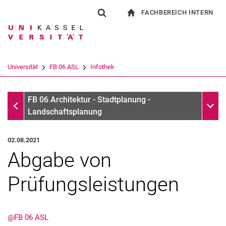
FACHBEREICH INTERN
Springe direkt zu: Inhalt
Springe direkt zu: Suche
Springe direkt zu: Hauptnav
zur Startseite
Suchformular
Suchbegriff
Für Beschäftigte
Suchmaschine
Universität
FB 06 ASL
Infothek
Suchen (öffnet externen Link in einem 
Infothek
Unter
FB 06 Architektur - Stadtplanung -
Landschaftsplanung
02.08.2021
Abgabe von
Prüfungsleistungen
@FB 06 ASL