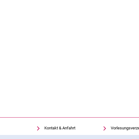
Kontakt & Anfahrt
Vorlesungsverz
Einrichtungen suchen
Uni-Bibliothek
Cookie-Hinweis