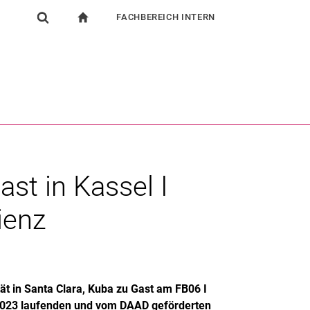
FACHBEREICH INTERN
igation
zur Startseite
Suchformular
chine
Für Beschäftigte
Suchen (öffnet externen Link in einem neuen Fenst
st in Kassel I
ienz
ät in Santa Clara, Kuba zu Gast am FB06 I
 2023 laufenden und vom DAAD geförderten