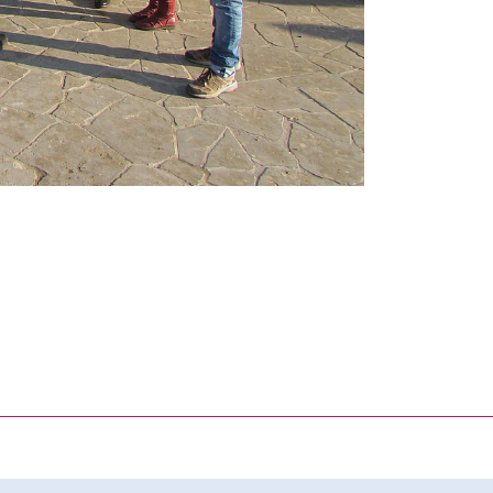
rner Link, öffnet neues Fenster)
en (externer Link, öffnet neues Fenster)
te kopieren