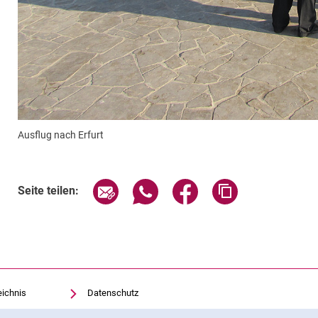
Ausflug nach Erfurt
Seite über E-Mail teilen
Seite über WhatsApp teilen (exte
Seite über Facebook teil
Adresse der Sei
Seite teilen:
eichnis
Datenschutz
Barrierefreiheit