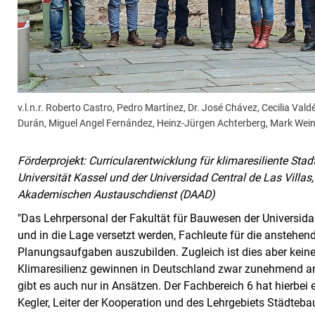
v.l.n.r. Roberto Castro, Pedro Martínez, Dr. José Chávez, Cecilia Vald
Durán, Miguel Angel Fernández, Heinz-Jürgen Achterberg, Mark Wein
Förderprojekt: Curricularentwicklung für klimaresiliente St
Universität Kassel und der Universidad Central de Las Villa
Akademischen Austauschdienst (DAAD)
"Das Lehrpersonal der Fakultät für Bauwesen der Universidad 
und in die Lage versetzt werden, Fachleute für die anstehen
Planungsaufgaben auszubilden. Zugleich ist dies aber kein
Klimaresilienz gewinnen in Deutschland zwar zunehmend an
gibt es auch nur in Ansätzen. Der Fachbereich 6 hat hierbei ei
Kegler, Leiter der Kooperation und des Lehrgebiets Städte