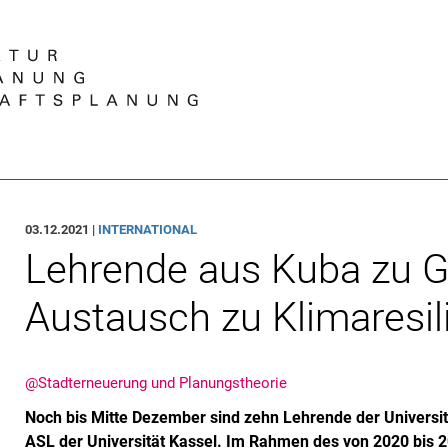
Springe direkt zu: Inhalt
Springe direkt zu: Suche
Springe direkt zu: Hauptnav
Suchmas
03.12.2021 |
INTERNATIONAL
Lehrende aus Kuba zu Ga
Austausch zu Klimaresil
@Stadterneuerung und Planungstheorie
Noch bis Mitte Dezember sind zehn Lehrende der Universit
ASL der Universität Kassel. Im Rahmen des von 2020 bis