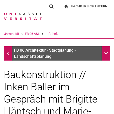
FACHBEREICH INTERN
Springe direkt zu: Inhalt
Springe direkt zu: Suche
Springe direkt zu: Hauptnav
zur Startseite
Suchformular
Suchbegriff
Für Beschäftigte
Suchmaschine
Universität
FB 06 ASL
Infothek
Suchen (öffnet externen Link in einem 
Infothek
Unter
FB 06 Architektur - Stadtplanung -
Landschaftsplanung
Baukonstruktion //
Inken Baller im
Gespräch mit Brigitte
Häntsch und Marie-