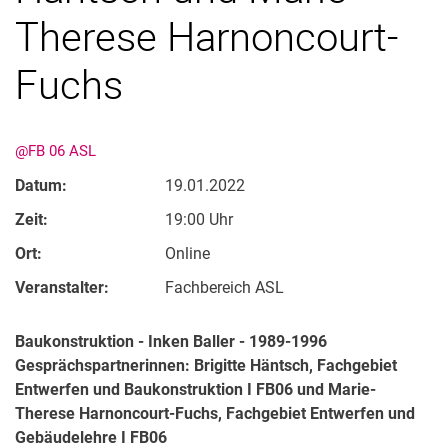
Therese Harnoncourt-
Fuchs
@FB 06 ASL
Datum:
19.01.2022
Kontakte
Zeit:
19:00 Uhr
Semesterinformationen
Ort:
Online
Newsletter
Veranstalter:
Stellenausschreibungen
Fachbereich ASL
Publikationen
Baukonstruktion - Inken Baller - 1989-1996
Presse- und Öffentlichkeitsarbeit
Gesprächspartnerinnen: Brigitte Häntsch, Fachgebiet
Webredaktion
Entwerfen und Baukonstruktion I FB06 und Marie-
Webseite R:ein
Therese Harnoncourt-Fuchs, Fachgebiet Entwerfen und
Gebäudelehre I FB06