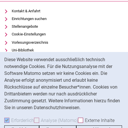
Kontakt & Anfahrt
Einrichtungen suchen
Stellenangebote
Cookie-Einstellungen
Vorlesungsverzeichnis
Uni-Bibliothek
Cookie-Hinweis
Moodle
Diese Website verwendet ausschließlich technisch
Panopto
notwendige Cookies. Für die Nutzungsanalyse mit der
Software Matomo setzen wir keine Cookies ein. Die
Datenschutz
Analyse erfolgt anonymisiert und erlaubt keine
Barrierefreiheit
Rückschlüsse auf einzelne Besucher*innen. Cookies von
Transparenter KI-Einsatz
Drittanbietern werden nur nach ausdrücklicher
Impressum
Zustimmung gesetzt. Weitere Informationen hierzu finden
Sie in unseren Datenschutzhinweisen.
Na
Erforderlich
Erforderliche Cookies akzeptieren
Analyse (Matomo)
Analyse-Cookies akzepti
Externe Inhalte
: Exte