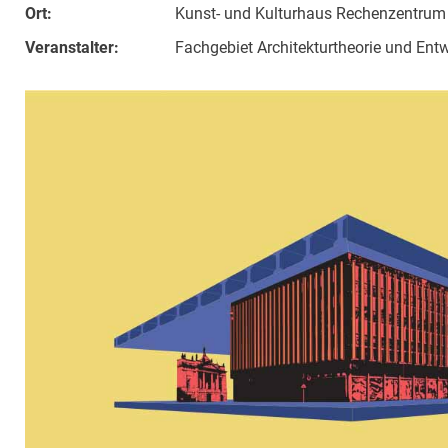
Ort:
Kunst- und Kulturhaus Rechenzentrum
Veranstalter:
Fachgebiet Architekturtheorie und Ent