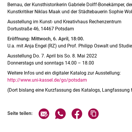
Bernau, der Kunsthistorikerin Gabriele Dolff-Bonekämper, der
Kunstkritiker Niklas Maak und der Städtebauerin Sophie Wol
Ausstellung im Kunst- und Kreativhaus Rechenzentrum
Dortustraße 46, 14467 Potsdam
Eröffnung: Mittwoch, 6. April, 18:00.
U.a. mit Anja Engel (RZ) und Prof. Philipp Oswalt und Studie
Ausstellung Do. 7. April bis So. 8. Mai 2022
Donnerstags und sonntags 14.00 – 18.00
Weitere Infos und ein digitaler Katalog zur Ausstellung:
http://www.uni-kassel.de/go/potsdam
(Dort bislang eine Kurzfassung des Katalogs, Langfassung 
Verwandte Links
Seite über E-Mail teilen
Seite über WhatsApp teilen (exte
Seite über Facebook teil
Adresse der Sei
Seite teilen: