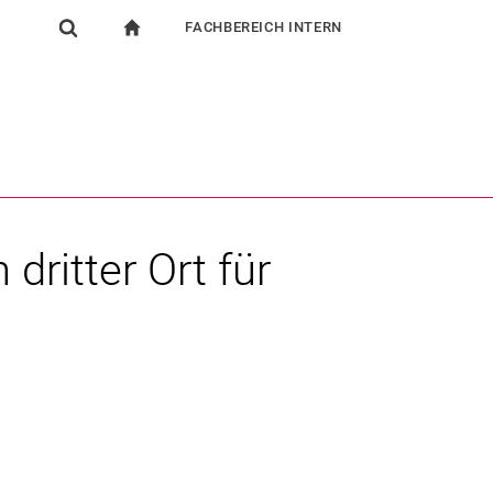
FACHBEREICH INTERN
igation
zur Startseite
Suchformular
chine
Für Beschäftigte
Suchen (öffnet externen Link in einem neuen Fenst
 dritter Ort für