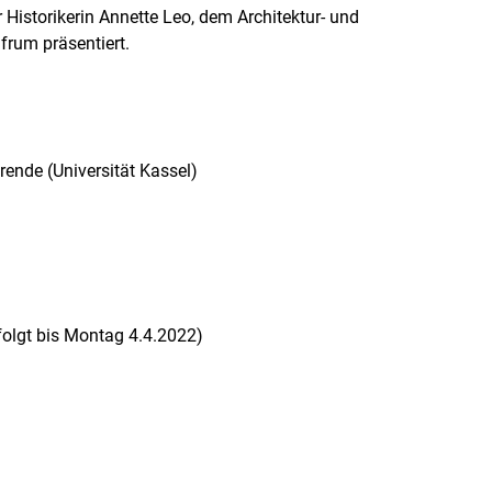
 Historikerin Annette Leo, dem Architektur- und
frum präsentiert.
rende (Universität Kassel)
folgt bis Montag 4.4.2022)
rner Link, öffnet neues Fenster)
en (externer Link, öffnet neues Fenster)
te kopieren