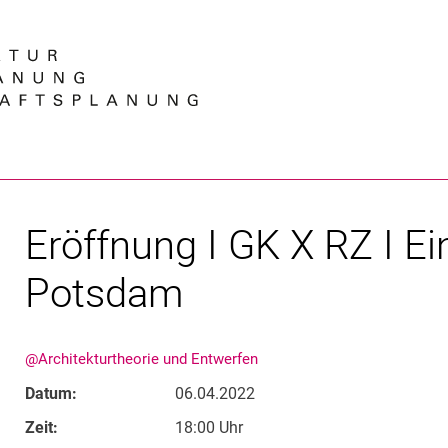
Springe direkt zu: Inhalt
Springe direkt zu: Suche
Springe direkt zu: Hauptnav
Suchmas
Eröffnung I GK X RZ I Ein
Potsdam
@Architekturtheorie und Entwerfen
Datum:
06.04.2022
Zeit:
18:00 Uhr