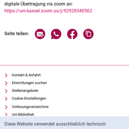
digitale Übertragung via zoom an:
https://uni-kassel.zoom.us/j/92928340562
Verwandte Links
Seite über E-Mail teilen
Seite über WhatsApp teilen (exter
Seite über Facebook teile
Adresse der Seite
Seite teilen:
Kontakt & Anfahrt
Einrichtungen suchen
Stellenangebote
Cookie-Einstellungen
Vorlesungsverzeichnis
Uni-Bibliothek
Cookie-Hinweis
Moodle
Diese Website verwendet ausschließlich technisch