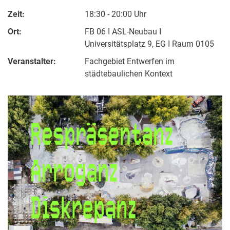
Zeit:
18:30 - 20:00 Uhr
Ort:
FB 06 I ASL-Neubau I
Universitätsplatz 9, EG I Raum 0105
Veranstalter:
Fachgebiet Entwerfen im
städtebaulichen Kontext
Kontakte
Semesterinformationen
Newsletter
Stellenausschreibungen
Publikationen
Presse- und Öffentlichkeitsarbeit
Webredaktion
Webseite R:ein