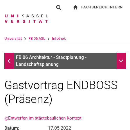
FACHBEREICH INTERN
Springe direkt zu: Inhalt
Springe direkt zu: Suche
Springe direkt zu: Hauptnav
zur Startseite
Suchformular
Suchbegriff
Für Beschäftigte
Suchmaschine
Universität
FB 06 ASL
Infothek
Suchen (öffnet externen Link in einem 
Infothek
Unter
FB 06 Architektur - Stadtplanung -
Landschaftsplanung
Gastvortrag ENDBOSS
(Präsenz)
@Entwerfen im städtebaulichen Kontext
Datum:
17.05.2022