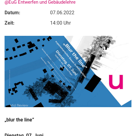
@EuG Entwerfen und Gebäudelehre
Datum:
07.06.2022
Zeit:
14:00 Uhr
Kontakte
Semesterinformationen
Newsletter
Stellenausschreibungen
Publikationen
Presse- und Öffentlichkeitsarbeit
Webredaktion
„blur the line”
Webseite R:ein
Dienstag, 07. Juni