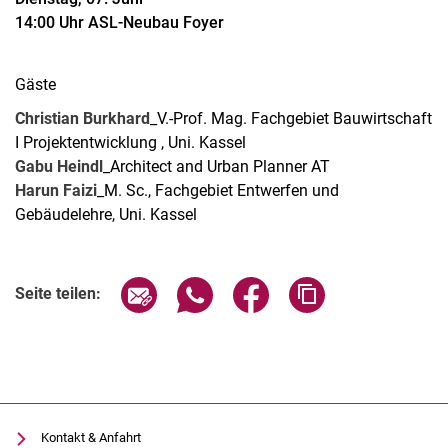
14:00 Uhr ASL-Neubau Foyer
Gäste
Christian Burkhard
_V.-Prof. Mag. Fachgebiet Bauwirtschaft
I Projektentwicklung , Uni. Kassel
Gabu Heindl
_Architect and Urban Planner AT
Harun Faizi
_M. Sc., Fachgebiet Entwerfen und
Gebäudelehre, Uni. Kassel
Verwandte Links
Seite über E-Mail teilen
Seite über WhatsApp teilen (exter
Seite über Facebook teile
Adresse der Seite
Seite teilen:
Kontakt & Anfahrt