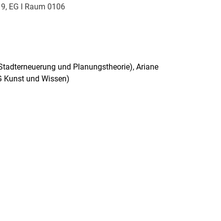
z 9, EG I Raum 0106
G Stadterneuerung und Planungstheorie), Ariane
FG Kunst und Wissen)
rner Link, öffnet neues Fenster)
en (externer Link, öffnet neues Fenster)
te kopieren