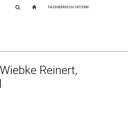
FACHBEREICH INTERN
igation
zur Startseite
Suchformular
chine
Für Beschäftigte
Suchen (öffnet externen Link in einem neuen Fenst
 Wieb­ke Rei­nert,
l