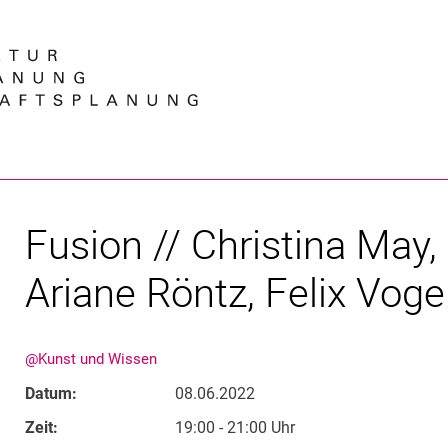
Springe direkt zu: Inhalt
Springe direkt zu: Suche
Springe direkt zu: Hauptnav
Suchmas
Fusion // Chris­ti­na May,
Aria­ne Röntz, Fe­lix Vo­ge
@Kunst und Wissen
Datum:
08.06.2022
Zeit:
19:00 - 21:00 Uhr