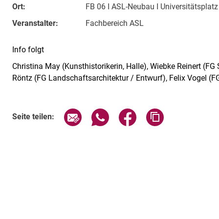
Ort:
FB 06 I ASL-Neubau I Universitätsplat
Veranstalter:
Fachbereich ASL
Info folgt
Christina May (Kunsthistorikerin, Halle), Wiebke Reinert (F
Röntz (FG Landschaftsarchitektur / Entwurf), Felix Vogel (
Verwandte Links
Seite über E-Mail teilen
Seite über WhatsApp teilen (exte
Seite über Facebook teil
Adresse der Sei
Seite teilen: