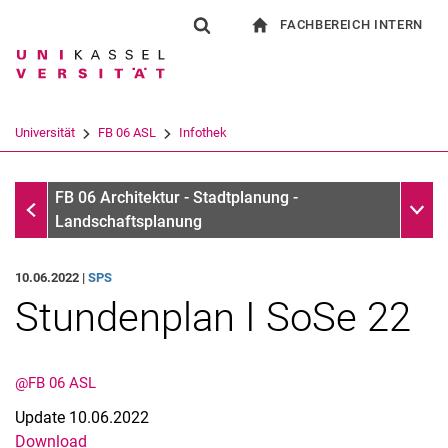
FACHBEREICH INTERN
Springe direkt zu: Inhalt
Springe direkt zu: Suche
Springe direkt zu: Hauptnav
zur Startseite
Suchformular
Suchbegriff
Für Beschäftigte
Suchmaschine
Universität
FB 06 ASL
Infothek
Suchen (öffnet externen Link in einem 
Infothek
Unter
FB 06 Architektur - Stadtplanung -
Landschaftsplanung
10.06.2022 |
SPS
Stundenplan I SoSe 22
@FB 06 ASL
Update 10.06.2022
Download