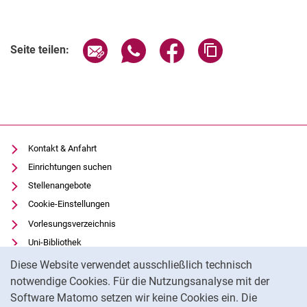
Seite über E-Mail teilen
Seite über WhatsApp teilen (exter
Seite über Facebook teile
Adresse der Seite
Seite teilen:
Kontakte
Kontakt & Anfahrt
Semesterinformationen
Einrichtungen suchen
Newsletter
Stellenangebote
Stellenausschreibungen
Cookie-Einstellungen
Publikationen
Vorlesungsverzeichnis
Presse- und Öffentlichkeitsarbeit
Uni-Bibliothek
Cookie-Hinweis
Webredaktion
Moodle
Diese Website verwendet ausschließlich technisch
Webseite R:ein
Panopto
notwendige Cookies. Für die Nutzungsanalyse mit der
Software Matomo setzen wir keine Cookies ein. Die
Datenschutz