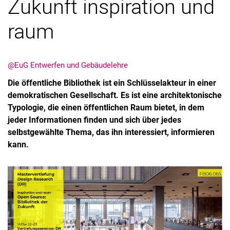
Zukunft inspiration und
raum
@EuG Entwerfen und Gebäudelehre
Die öffentliche Bibliothek ist ein Schlüsselakteur in einer
demokratischen Gesellschaft. Es ist eine architektonische
Kontakte
Typologie, die einen öffentlichen Raum bietet, in dem
Semesterinformationen
jeder Informationen finden und sich über jedes
selbstgewählte Thema, das ihn interessiert, informieren
Newsletter
kann.
Stellenausschreibungen
Publikationen
Presse- und Öffentlichkeitsarbeit
Webredaktion
Webseite R:ein