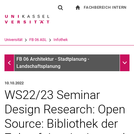
FACHBEREICH INTERN
Springe direkt zu: Inhalt
Springe direkt zu: Suche
Springe direkt zu: Hauptnav
zur Startseite
Suchformular
Suchbegriff
Für Beschäftigte
Suchmaschine
Universität
FB 06 ASL
Infothek
Suchen (öffnet externen Link in einem 
Infothek
Unter
FB 06 Architektur - Stadtplanung -
Landschaftsplanung
10.10.2022
WS22/23 Seminar
Design Research: Open
Source: Bibliothek der