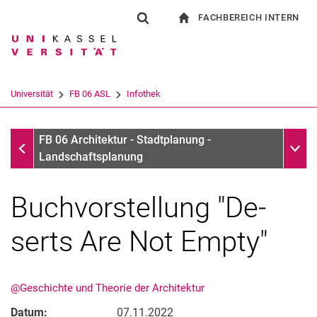
FACHBEREICH INTERN
Springe direkt zu: Inhalt
Springe direkt zu: Suche
Springe direkt zu: Hauptnav
zur Startseite
Suchformular
Suchbegriff
Für Beschäftigte
Suchmaschine
Universität
FB 06 ASL
Infothek
Suchen (öffnet externen Link in einem 
Infothek
Unter
FB 06 Architektur - Stadtplanung -
Landschaftsplanung
Buch­vor­stel­lung "De­
serts Are Not Em­pty"
@Geschichte und Theorie der Architektur
Datum:
07.11.2022