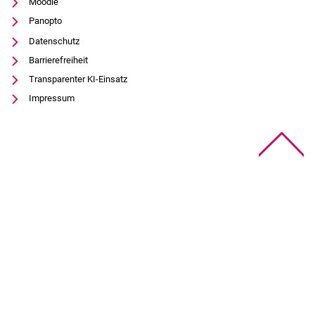
Moodle
Panopto
Datenschutz
Barrierefreiheit
Transparenter KI-Einsatz
Impressum
Na