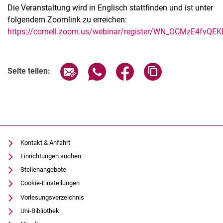
Die Veranstaltung wird in Englisch stattfinden und ist unter
folgendem Zoomlink zu erreichen:
https://cornell.zoom.us/webinar/register/WN_OCMzE4fvQE
Verwandte Links
Seite über E-Mail teilen
Seite über WhatsApp teilen (exter
Seite über Facebook teile
Adresse der Seite
Seite teilen:
Kontakt & Anfahrt
Einrichtungen suchen
Stellenangebote
Cookie-Einstellungen
Vorlesungsverzeichnis
Uni-Bibliothek