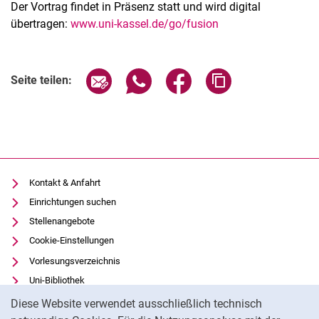
Der Vortrag findet in Präsenz statt und wird digital
übertragen:
www.uni-kassel.de/go/fusion
Verwandte Links
Seite über E-Mail teilen
Seite über WhatsApp teilen (exter
Seite über Facebook teile
Adresse der Seite
Seite teilen:
Kontakt & Anfahrt
Einrichtungen suchen
Stellenangebote
Cookie-Einstellungen
Vorlesungsverzeichnis
Uni-Bibliothek
Cookie-Hinweis
Moodle
Diese Website verwendet ausschließlich technisch
Panopto