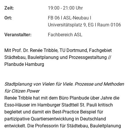
Zeit:
19:00 - 21:00 Uhr
Ort:
FB 06 I ASL-Neubau I
Universitätsplatz 9, EG I Raum 0106
Veranstalter:
Fachbereich ASL
Mit Prof. Dr. Renée Tribble, TU Dortmund, Fachgebiet
Städtebau, Bauleitplanung und Prozessgestaltung //
Kontakte
Planbude Hamburg
Semesterinformationen
Newsletter
Stellenausschreibungen
Stadtplanung von Vielen für Viele. Prozesse und Methoden
für Citizen Power
Publikationen
Renée Tribble hat mit dem Büro Planbude über Jahre die
Presse- und Öffentlichkeitsarbeit
Esso-Häuser im Hamburger Stadtteil St. Pauli kritisch
Webredaktion
begleitet und damit ein Best-Practice Beispiel für
Webseite R:ein
partizipative Quartiersentwicklung in Deutschland
entwickelt. Die Professorin für Städtebau, Bauleitplanung