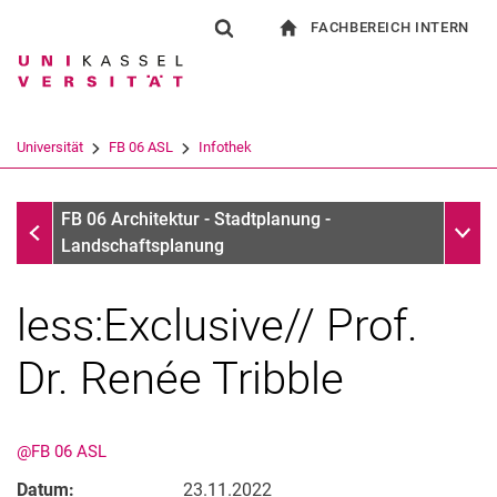
FACHBEREICH INTERN
Springe direkt zu: Inhalt
Springe direkt zu: Suche
Springe direkt zu: Hauptnav
zur Startseite
Suchformular
Suchbegriff
Für Beschäftigte
Suchmaschine
Universität
FB 06 ASL
Infothek
Suchen (öffnet externen Link in einem 
Infothek
Unter
FB 06 Architektur - Stadtplanung -
Landschaftsplanung
less:Exclusive// Prof.
Dr. Renée Tribble
@FB 06 ASL
Datum:
23.11.2022