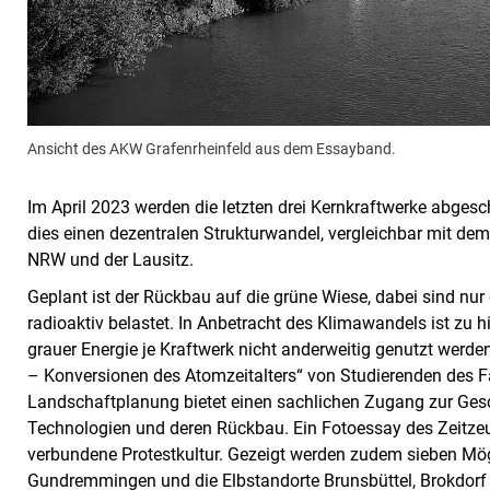
Ansicht des AKW Grafenrheinfeld aus dem Essayband.
Im April 2023 werden die letzten drei Kernkraftwerke abges
dies einen dezentralen Strukturwandel, vergleichbar mit de
NRW und der Lausitz.
Geplant ist der Rückbau auf die grüne Wiese, dabei sind n
radioaktiv belastet. In Anbetracht des Klimawandels ist zu 
grauer Energie je Kraftwerk nicht anderweitig genutzt werde
– Konversionen des Atomzeitalters“ von Studierenden des Fa
Landschaftplanung bietet einen sachlichen Zugang zur Gesc
Technologien und deren Rückbau. Ein Fotoessay des Zeitzeug
verbundene Protestkultur. Gezeigt werden zudem sieben Mögl
Gundremmingen und die Elbstandorte Brunsbüttel, Brokdor