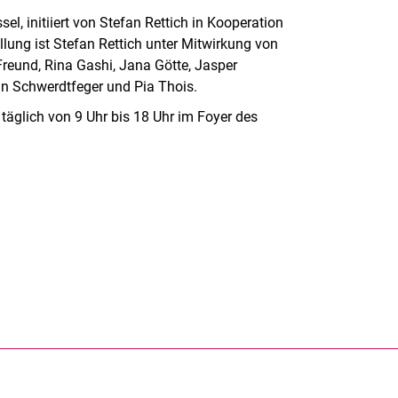
el, initiiert von Stefan Rettich in Kooperation
lung ist Stefan Rettich unter Mitwirkung von
Freund, Rina Gashi, Jana Götte, Jasper
in Schwerdtfeger und Pia Thois.
 täglich von 9 Uhr bis 18 Uhr im Foyer des
rner Link, öffnet neues Fenster)
en (externer Link, öffnet neues Fenster)
te kopieren