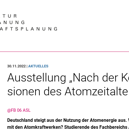
Springe direkt zu: Inhalt
Springe direkt zu: Suche
Springe direkt zu: Hauptnav
Suchmas
30.11.2022 |
AKTUELLES
Aus­stel­lung „Nach der K
sio­nen des Atom­zeit­al­ter
@FB 06 ASL
Deutschland steigt aus der Nutzung der Atomenergie aus. 
mit den Atomkraftwerken? Studierende des Fachbereichs 