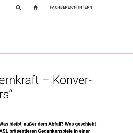
FACHBEREICH INTERN
igation
zur Startseite
Suchformular
chine
Für Beschäftigte
Suchen (öffnet externen Link in einem neuen Fenst
ern­kraft – Kon­ver­
­s“
Was bleibt, außer dem Abfall? Was geschieht
ASL präsentieren Gedankenspiele in einer