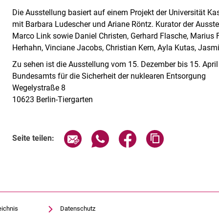
Die Ausstellung basiert auf einem Projekt der Universität Kass
mit Barbara Ludescher und Ariane Röntz. Kurator der Ausstel
Marco Link sowie Daniel Christen, Gerhard Flasche, Marius 
Herhahn, Vinciane Jacobs, Christian Kern, Ayla Kutas, Jasm
Zu sehen ist die Ausstellung vom 15. Dezember bis 15. April
Bundesamts für die Sicherheit der nuklearen Entsorgung
Wegelystraße 8
10623 Berlin-Tiergarten
Seite über E-Mail teilen
Seite über WhatsApp teilen (exte
Seite über Facebook teil
Adresse der Sei
Seite teilen:
eichnis
Datenschutz