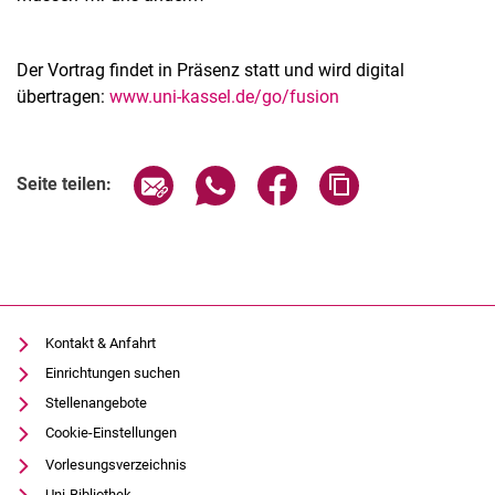
Der Vortrag findet in Präsenz statt und wird digital
übertragen:
www.uni-kassel.de/go/fusion
Verwandte Links
Seite über E-Mail teilen
Seite über WhatsApp teilen (exter
Seite über Facebook teile
Adresse der Seite
Seite teilen:
Kontakt & Anfahrt
Einrichtungen suchen
Stellenangebote
Cookie-Einstellungen
Vorlesungsverzeichnis
Uni-Bibliothek