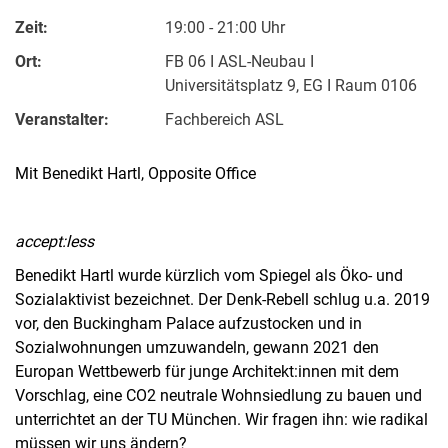
Zeit:
19:00 - 21:00 Uhr
Ort:
FB 06 I ASL-Neubau I
Universitätsplatz 9, EG I Raum 0106
Veranstalter:
Fachbereich ASL
Mit Benedikt Hartl, Opposite Office
Kontakte
Semesterinformationen
accept:less
Newsletter
Benedikt Hartl wurde kürzlich vom Spiegel als Öko- und
Stellenausschreibungen
Sozialaktivist bezeichnet. Der Denk-Rebell schlug u.a. 2019
Publikationen
vor, den Buckingham Palace aufzustocken und in
Presse- und Öffentlichkeitsarbeit
Sozialwohnungen umzuwandeln, gewann 2021 den
Europan Wettbewerb für junge Architekt:innen mit dem
Webredaktion
Vorschlag, eine CO2 neutrale Wohnsiedlung zu bauen und
Webseite R:ein
unterrichtet an der TU München. Wir fragen ihn: wie radikal
müssen wir uns ändern?