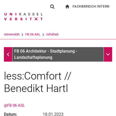
FACHBEREICH INTERN
Springe direkt zu: Inhalt
Springe direkt zu: Suche
Springe direkt zu: Hauptnav
zur Startseite
Suchformular
Suchbegriff
Für Beschäftigte
Suchmaschine
Universität
FB 06 ASL
Infothek
Suchen (öffnet externen Link in einem 
Infothek
Unter
FB 06 Architektur - Stadtplanung -
Landschaftsplanung
less:Comfort //
Benedikt Hartl
@FB 06 ASL
Datum:
18.01.2023