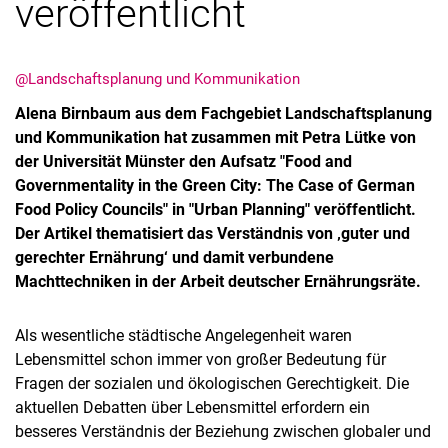
veröffentlicht
@Landschaftsplanung und Kommunikation
Alena Birnbaum aus dem Fachgebiet Landschaftsplanung
und Kommunikation hat zusammen mit Petra Lütke von
der Universität Münster den Aufsatz "Food and
Governmentality in the Green City: The Case of German
Kontakte
Food Policy Councils" in "Urban Planning" veröffentlicht.
Semesterinformationen
Der Artikel thematisiert das Verständnis von ‚guter und
gerechter Ernährung‘ und damit verbundene
Newsletter
Machttechniken in der Arbeit deutscher Ernährungsräte.
Stellenausschreibungen
Publikationen
Als wesentliche städtische Angelegenheit waren
Presse- und Öffentlichkeitsarbeit
Lebensmittel schon immer von großer Bedeutung für
Webredaktion
Fragen der sozialen und ökologischen Gerechtigkeit. Die
Webseite R:ein
aktuellen Debatten über Lebensmittel erfordern ein
besseres Verständnis der Beziehung zwischen globaler und