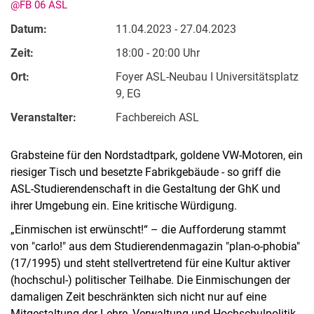
@FB 06 ASL
Datum:
11.04.2023 - 27.04.2023
Zeit:
18:00 - 20:00 Uhr
Ort:
Foyer ASL-Neubau I Universitätsplatz
9, EG
Veranstalter:
Fachbereich ASL
Kontakte
Grabsteine für den Nordstadtpark, goldene VW-Motoren, ein
Semesterinformationen
riesiger Tisch und besetzte Fabrikgebäude - so griff die
Newsletter
ASL-Studierendenschaft in die Gestaltung der GhK und
Stellenausschreibungen
ihrer Umgebung ein. Eine kritische Würdigung.
Publikationen
„Einmischen ist erwünscht!“ – die Aufforderung stammt
Presse- und Öffentlichkeitsarbeit
von "carlo!" aus dem Studierendenmagazin "plan-o-phobia"
Webredaktion
(17/1995) und steht stellvertretend für eine Kultur aktiver
(hochschul-) politischer Teilhabe. Die Einmischungen der
Webseite R:ein
damaligen Zeit beschränkten sich nicht nur auf eine
Mitgestaltung der Lehre, Verwaltung und Hochschulpolitik,