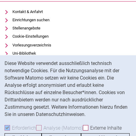
Kontakt & Anfahrt
Einrichtungen suchen
Stellenangebote
Cookie-Einstellungen
Vorlesungsverzeichnis
Uni-Bibliothek
Cookie-Hinweis
Moodle
Diese Website verwendet ausschließlich technisch
Panopto
notwendige Cookies. Für die Nutzungsanalyse mit der
Software Matomo setzen wir keine Cookies ein. Die
Datenschutz
Analyse erfolgt anonymisiert und erlaubt keine
Barrierefreiheit
Rückschlüsse auf einzelne Besucher*innen. Cookies von
Transparenter KI-Einsatz
Drittanbietern werden nur nach ausdrücklicher
Impressum
Zustimmung gesetzt. Weitere Informationen hierzu finden
Sie in unseren Datenschutzhinweisen.
Na
Erforderlich
Erforderliche Cookies akzeptieren
Analyse (Matomo)
Analyse-Cookies akzepti
Externe Inhalte
: Exte