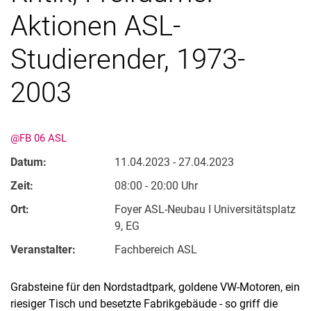
Aktionen ASL-
Studierender, 1973-
2003
@FB 06 ASL
Kontakte
Semesterinformationen
Datum:
11.04.2023 - 27.04.2023
Newsletter
Zeit:
08:00 - 20:00 Uhr
Stellenausschreibungen
Ort:
Foyer ASL-Neubau I Universitätsplatz
Publikationen
9, EG
Presse- und Öffentlichkeitsarbeit
Veranstalter:
Fachbereich ASL
Webredaktion
Webseite R:ein
Grabsteine für den Nordstadtpark, goldene VW-Motoren, ein
riesiger Tisch und besetzte Fabrikgebäude - so griff die