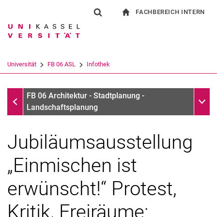
FACHBEREICH INTERN
Springe direkt zu: Inhalt
Springe direkt zu: Suche
Springe direkt zu: Hauptnav
zur Startseite
Suchformular
Suchbegriff
Für Beschäftigte
Suchmaschine
Universität
FB 06 ASL
Infothek
Suchen (öffnet externen Link in einem 
Infothek
Unter
FB 06 Architektur - Stadtplanung -
Landschaftsplanung
Jubiläumsausstellung
„Einmischen ist
erwünscht!“ Protest,
Kritik, Freiräume: