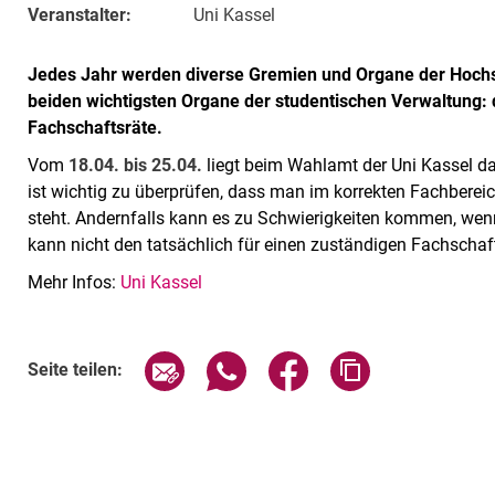
Veranstalter:
Uni Kassel
Jedes Jahr werden diverse Gremien und Organe der Hochs
beiden wichtigsten Organe der studentischen Verwaltung:
Fachschaftsräte.
Vom
18.04. bis 25.04.
liegt beim Wahlamt der Uni Kassel da
ist wichtig zu überprüfen, dass man im korrekten Fachbereic
steht. Andernfalls kann es zu Schwierigkeiten kommen, we
kann nicht den tatsächlich für einen zuständigen Fachschaf
Mehr Infos:
Uni Kassel
Verwandte Links
Seite über E-Mail teilen
Seite über WhatsApp teilen (exte
Seite über Facebook teil
Adresse der Sei
Seite teilen: