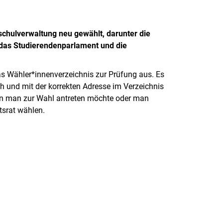
chulverwaltung neu gewählt, darunter die
 das Studierendenparlament und die
s Wähler*innenverzeichnis zur Prüfung aus. Es
h und mit der korrekten Adresse im Verzeichnis
nn man zur Wahl antreten möchte oder man
tsrat wählen.
rner Link, öffnet neues Fenster)
en (externer Link, öffnet neues Fenster)
te kopieren