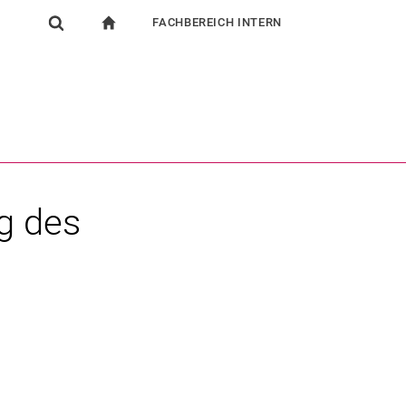
FACHBEREICH INTERN
igation
zur Startseite
Suchformular
chine
Für Beschäftigte
Suchen (öffnet externen Link in einem neuen Fenst
g des