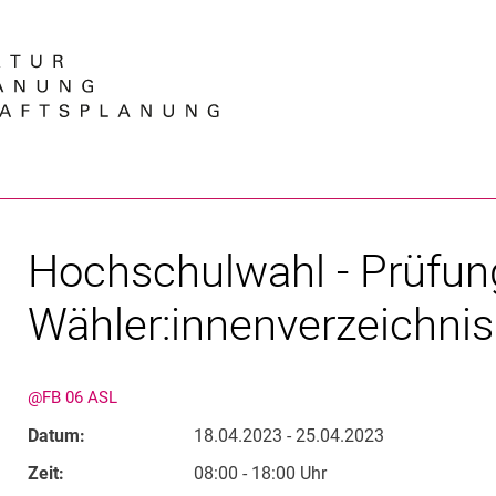
Springe direkt zu: Inhalt
Springe direkt zu: Suche
Springe direkt zu: Hauptnav
Suchmas
Hochschulwahl - Prüfun
Wähler:innenverzeichnis
@FB 06 ASL
Datum:
18.04.2023 - 25.04.2023
Zeit:
08:00 - 18:00 Uhr