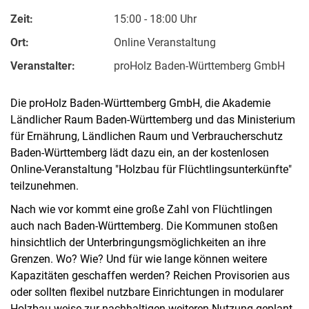
Zeit:
15:00 - 18:00 Uhr
Ort:
Online Veranstaltung
Veranstalter:
proHolz Baden-Württemberg GmbH
Die proHolz Baden-Württemberg GmbH, die Akademie
Ländlicher Raum Baden-Württemberg und das Ministerium
für Ernährung, Ländlichen Raum und Verbraucherschutz
Kontakte
Baden-Württemberg lädt dazu ein, an der kostenlosen
Semesterinformationen
Online-Veranstaltung "Holzbau für Flüchtlingsunterkünfte"
Newsletter
teilzunehmen.
Stellenausschreibungen
Nach wie vor kommt eine große Zahl von Flüchtlingen
Publikationen
auch nach Baden-Württemberg. Die Kommunen stoßen
Presse- und Öffentlichkeitsarbeit
hinsichtlich der Unterbringungsmöglichkeiten an ihre
Webredaktion
Grenzen. Wo? Wie? Und für wie lange können weitere
Kapazitäten geschaffen werden? Reichen Provisorien aus
Webseite R:ein
oder sollten flexibel nutzbare Einrichtungen in modularer
Holzbau­ weise zur nachhaltigen weiteren Nutzung geplant