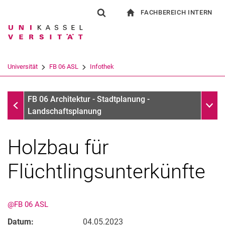
FACHBEREICH INTERN
Springe direkt zu: Inhalt
Springe direkt zu: Suche
Springe direkt zu: Hauptnav
zur Startseite
Suchformular
Suchbegriff
Für Beschäftigte
Suchmaschine
Universität
FB 06 ASL
Infothek
Suchen (öffnet externen Link in einem 
Infothek
Unter
FB 06 Architektur - Stadtplanung -
Landschaftsplanung
Holzbau für
Flüchtlingsunterkünfte
@FB 06 ASL
Datum:
04.05.2023