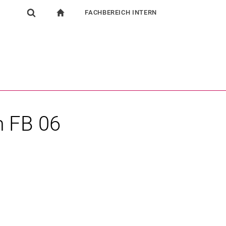
FACHBEREICH INTERN
igation
zur Startseite
Suchformular
chine
Für Beschäftigte
Suchen (öffnet externen Link in einem neuen Fenst
 FB 06