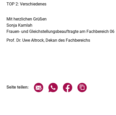
TOP 2: Verschiedenes
Mit herzlichen Grüßen
Sonja Kamlah
Frauen- und Gleichstellungsbeauftragte am Fachbereich 06
Prof. Dr. Uwe Altrock, Dekan des Fachbereichs
Verwandte Links
Seite über E-Mail teilen
Seite über WhatsApp teilen (exte
Seite über Facebook teil
Adresse der Sei
Seite teilen: