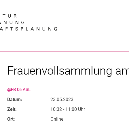
Springe direkt zu: Inhalt
Springe direkt zu: Suche
Springe direkt zu: Hauptnav
Suchmas
Frauenvollsammlung am
@FB 06 ASL
Datum:
23.05.2023
Zeit:
10:32 - 11:00 Uhr
Ort:
Online