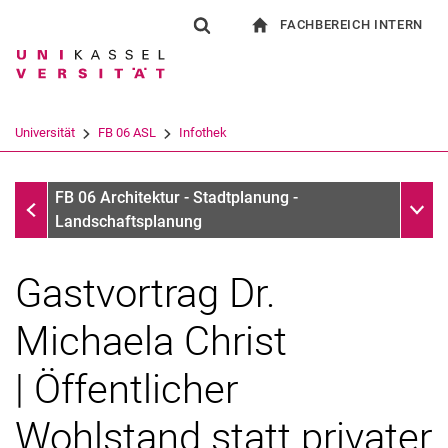
FACHBEREICH INTERN
Springe direkt zu: Inhalt
Springe direkt zu: Suche
Springe direkt zu: Hauptnav
zur Startseite
Suchformular
Suchbegriff
Für Beschäftigte
Suchmaschine
Universität
FB 06 ASL
Infothek
Suchen (öffnet externen Link in einem 
Infothek
Unter
FB 06 Architektur - Stadtplanung -
Landschaftsplanung
Gastvortrag Dr.
Michaela Christ
| Öffentlicher
Wohlstand statt privater