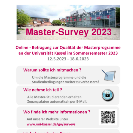
Kontakte
Semesterinformationen
Newsletter
Stellenausschreibungen
Publikationen
Presse- und Öffentlichkeitsarbeit
Webredaktion
Webseite R:ein