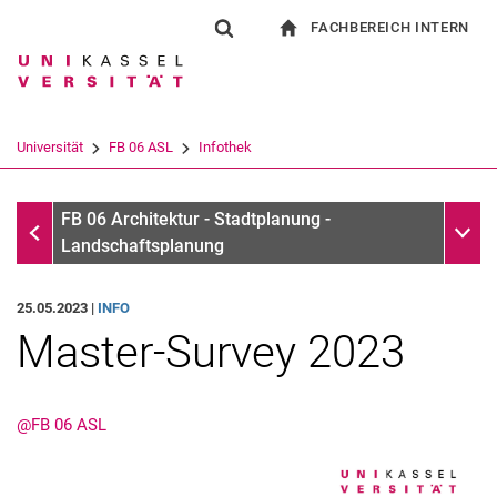
FACHBEREICH INTERN
Springe direkt zu: Inhalt
Springe direkt zu: Suche
Springe direkt zu: Hauptnav
zur Startseite
Suchformular
Suchbegriff
Für Beschäftigte
Suchmaschine
Universität
FB 06 ASL
Infothek
Suchen (öffnet externen Link in einem 
Infothek
Unter
FB 06 Architektur - Stadtplanung -
Landschaftsplanung
25.05.2023 |
INFO
Master-Survey 2023
@FB 06 ASL