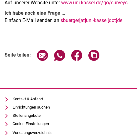
Auf unserer Website unter
www.uni-kassel.de/go/surveys
Ich habe noch eine Frage …
Einfach E-Mail senden an
sbuerger[at]uni-kassel[dot]de
Seite über E-Mail teilen
Seite über WhatsApp teilen (exter
Seite über Facebook teile
Adresse der Seite
Seite teilen:
Kontakt & Anfahrt
Einrichtungen suchen
Stellenangebote
Cookie-Einstellungen
Vorlesungsverzeichnis