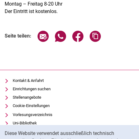
Montag – Freitag 8-20 Uhr
Der Eintritt ist kostenlos.
Verwandte Links
Seite über E-Mail teilen
Seite über WhatsApp teilen (exter
Seite über Facebook teile
Adresse der Seite
Seite teilen:
Kontakt & Anfahrt
Einrichtungen suchen
Stellenangebote
Cookie-Einstellungen
Vorlesungsverzeichnis
Uni-Bibliothek
Cookie-Hinweis
Moodle
Diese Website verwendet ausschließlich technisch