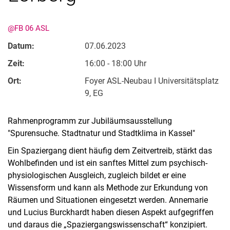
@FB 06 ASL
Datum:
07.06.2023
Zeit:
16:00 - 18:00 Uhr
Ort:
Foyer ASL-Neubau I Universitätsplatz
9, EG
Kontakte
Semesterinformationen
Rahmenprogramm zur Jubiläumsausstellung
"Spurensuche. Stadtnatur und Stadtklima in Kassel"
Newsletter
Stellenausschreibungen
Ein Spaziergang dient häufig dem Zeitvertreib, stärkt das
Publikationen
Wohlbefinden und ist ein sanftes Mittel zum psychisch-
physiologischen Ausgleich, zugleich bildet er eine
Presse- und Öffentlichkeitsarbeit
Wissensform und kann als Methode zur Erkundung von
Webredaktion
Räumen und Situationen eingesetzt werden. Annemarie
Webseite R:ein
und Lucius Burckhardt haben diesen Aspekt aufgegriffen
und daraus die „Spaziergangswissenschaft“ konzipiert.