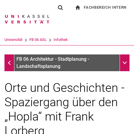
FACHBEREICH INTERN
Springe direkt zu: Inhalt
Springe direkt zu: Suche
Springe direkt zu: Hauptnav
zur Startseite
Suchformular
Suchbegriff
Für Beschäftigte
Suchmaschine
Universität
FB 06 ASL
Infothek
Suchen (öffnet externen Link in einem 
Infothek
Unter
FB 06 Architektur - Stadtplanung -
Landschaftsplanung
Orte und Geschichten -
Spaziergang über den
„Hopla“ mit Frank
Lorberg