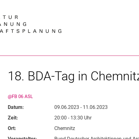
Springe direkt zu: Inhalt
Springe direkt zu: Suche
Springe direkt zu: Hauptnav
Suchmas
18. BDA-Tag in Chemnit
@FB 06 ASL
Datum:
09.06.2023 - 11.06.2023
Zeit:
20:00 - 13:30 Uhr
Ort:
Chemnitz
Veranstalter:
Bund Deutscher Architektinnen und Arc