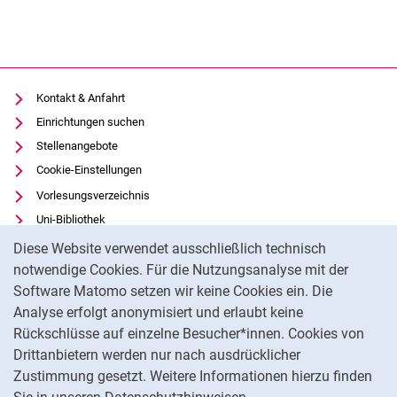
Kontakt & Anfahrt
Einrichtungen suchen
Stellenangebote
Cookie-Einstellungen
Vorlesungsverzeichnis
Uni-Bibliothek
Cookie-Hinweis
Moodle
Diese Website verwendet ausschließlich technisch
Panopto
notwendige Cookies. Für die Nutzungsanalyse mit der
Software Matomo setzen wir keine Cookies ein. Die
Datenschutz
Analyse erfolgt anonymisiert und erlaubt keine
Barrierefreiheit
Rückschlüsse auf einzelne Besucher*innen. Cookies von
Transparenter KI-Einsatz
Drittanbietern werden nur nach ausdrücklicher
Impressum
Zustimmung gesetzt. Weitere Informationen hierzu finden