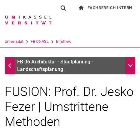
FACHBEREICH INTERN
Springe direkt zu: Inhalt
Springe direkt zu: Suche
Springe direkt zu: Hauptnav
zur Startseite
Suchformular
Suchbegriff
Für Beschäftigte
Suchmaschine
Universität
FB 06 ASL
Infothek
Suchen (öffnet externen Link in einem 
Infothek
Unter
FB 06 Architektur - Stadtplanung -
Landschaftsplanung
FUSION: Prof. Dr. Jesko
Fezer | Umstrittene
Methoden