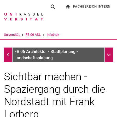
FACHBEREICH INTERN
Springe direkt zu: Inhalt
Springe direkt zu: Suche
Springe direkt zu: Hauptnav
zur Startseite
Suchformular
Suchbegriff
Für Beschäftigte
Suchmaschine
Universität
FB 06 ASL
Infothek
Suchen (öffnet externen Link in einem 
Infothek
Unter
FB 06 Architektur - Stadtplanung -
Landschaftsplanung
Sichtbar machen -
Spaziergang durch die
Nordstadt mit Frank
Lorberg