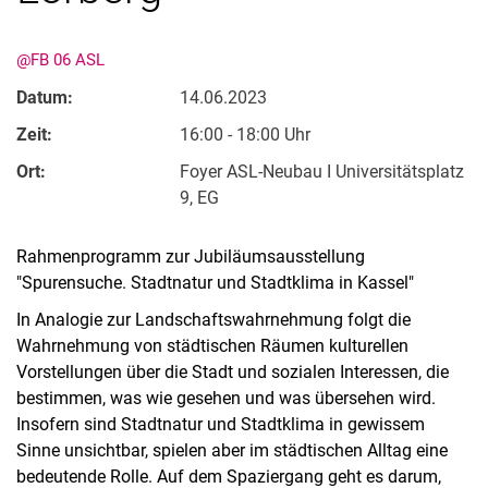
@FB 06 ASL
Datum:
14.06.2023
Zeit:
16:00 - 18:00 Uhr
Ort:
Foyer ASL-Neubau I Universitätsplatz
9, EG
Kontakte
Semesterinformationen
Rahmenprogramm zur Jubiläumsausstellung
"Spurensuche. Stadtnatur und Stadtklima in Kassel"
Newsletter
Stellenausschreibungen
In Analogie zur Landschaftswahrnehmung folgt die
Publikationen
Wahrnehmung von städtischen Räumen kulturellen
Vorstellungen über die Stadt und sozialen Interessen, die
Presse- und Öffentlichkeitsarbeit
bestimmen, was wie gesehen und was übersehen wird.
Webredaktion
Insofern sind Stadtnatur und Stadtklima in gewissem
Webseite R:ein
Sinne unsichtbar, spielen aber im städtischen Alltag eine
bedeutende Rolle. Auf dem Spaziergang geht es darum,