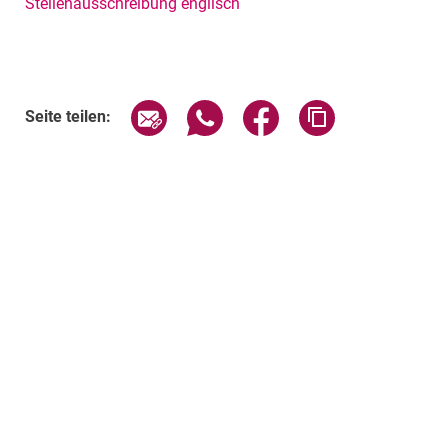
Stellenausschreibung englisch
Seite über E-Mail teilen
Seite über WhatsApp teilen (exte
Seite über Facebook teil
Adresse der Sei
Seite teilen: