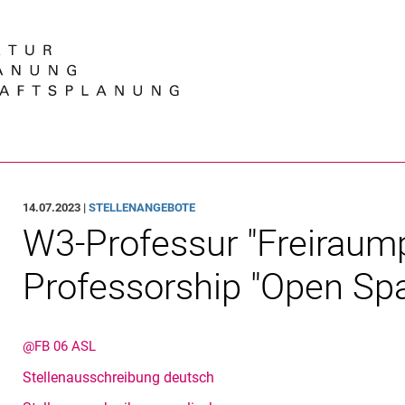
Springe direkt zu: Inhalt
Springe direkt zu: Suche
Springe direkt zu: Hauptnav
Suchmas
14.07.2023 |
STELLENANGEBOTE
W3-Professur "Freiraum
Professorship "Open Sp
@FB 06 ASL
Stellenausschreibung deutsch