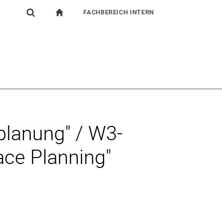
FACHBEREICH INTERN
igation
zur Startseite
Suchformular
chine
Für Beschäftigte
Suchen (öffnet externen Link in einem neuen Fenst
planung" / W3-
ace Planning"