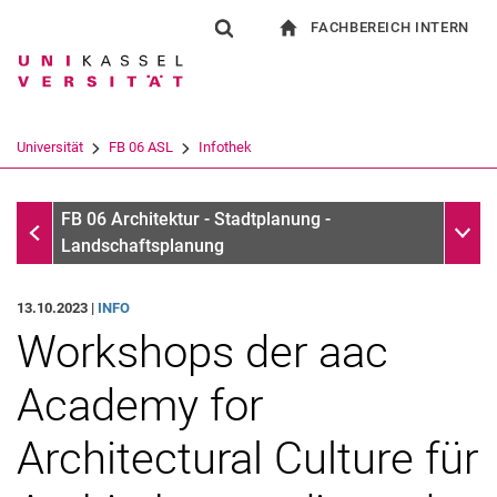
FACHBEREICH INTERN
Springe direkt zu: Inhalt
Springe direkt zu: Suche
Springe direkt zu: Hauptnav
zur Startseite
Suchformular
Suchbegriff
Für Beschäftigte
Suchmaschine
Universität
FB 06 ASL
Infothek
Suchen (öffnet externen Link in einem 
Infothek
Unter
FB 06 Architektur - Stadtplanung -
Landschaftsplanung
13.10.2023 |
INFO
Workshops der aac
Academy for
Architectural Culture für