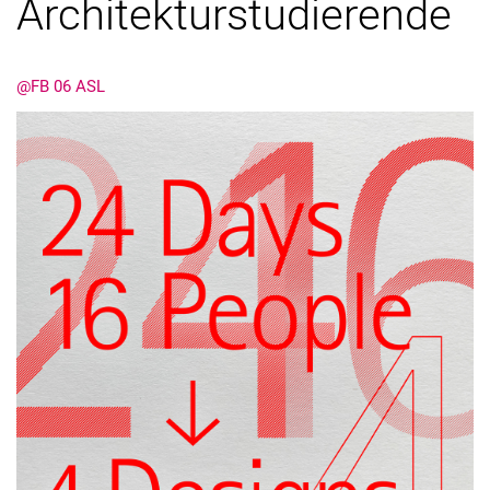
Architekturstudierende
@FB 06 ASL
Kontakte
Semesterinformationen
Newsletter
Stellenausschreibungen
Publikationen
Presse- und Öffentlichkeitsarbeit
Webredaktion
Webseite R:ein