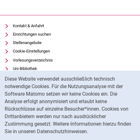
Kontakt & Anfahrt
Einrichtungen suchen
Stellenangebote
Cookie-Einstellungen
Vorlesungsverzeichnis
Uni-Bibliothek
Cookie-Hinweis
Moodle
Diese Website verwendet ausschließlich technisch
Panopto
notwendige Cookies. Für die Nutzungsanalyse mit der
Software Matomo setzen wir keine Cookies ein. Die
Datenschutz
Analyse erfolgt anonymisiert und erlaubt keine
Barrierefreiheit
Rückschlüsse auf einzelne Besucher*innen. Cookies von
Transparenter KI-Einsatz
Drittanbietern werden nur nach ausdrücklicher
Impressum
Zustimmung gesetzt. Weitere Informationen hierzu finden
Sie in unseren Datenschutzhinweisen.
Na